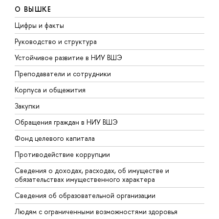
О ВЫШКЕ
Цифры и факты
Л
Руководство и структура
Д
Устойчивое развитие в НИУ ВШЭ
О
Преподаватели и сотрудники
П
Корпуса и общежития
В
Закупки
П
Обращения граждан в НИУ ВШЭ
А
Фонд целевого капитала
Д
Противодействие коррупции
Ц
Сведения о доходах, расходах, об имуществе и
Б
обязательствах имущественного характера
О
Сведения об образовательной организации
О
Людям с ограниченными возможностями здоровья