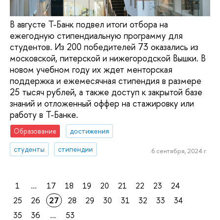
В августе Т-Банк подвел итоги отбора на
ежегодную стипендиальную программу для
студентов. Из 200 победителей 73 оказались из
московской, питерской и нижегородской Вышки. В
новом учебном году их ждет менторская
поддержка и ежемесячная стипендия в размере
25 тысяч рублей, а также доступ к закрытой базе
знаний и отложенный оффер на стажировку или
работу в Т-Банке.
Образование
достижения
студенты
стипендии
6 сентября, 2024 г.
1
...
17
18
19
20
21
22
23
24
25
26
27
28
29
30
31
32
33
34
35
36
...
53