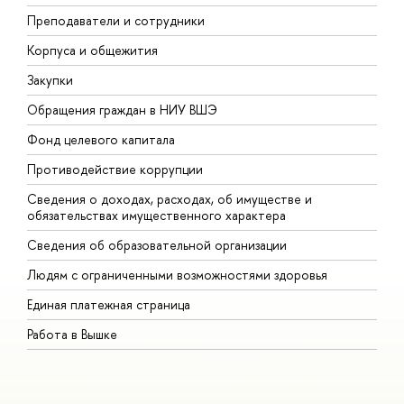
Преподаватели и сотрудники
П
Корпуса и общежития
В
Закупки
П
Обращения граждан в НИУ ВШЭ
А
Фонд целевого капитала
Д
Противодействие коррупции
Ц
Сведения о доходах, расходах, об имуществе и
Б
обязательствах имущественного характера
О
Сведения об образовательной организации
О
Людям с ограниченными возможностями здоровья
Единая платежная страница
Работа в Вышке