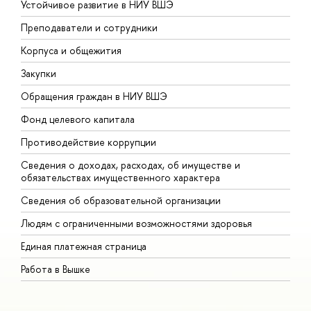
Устойчивое развитие в НИУ ВШЭ
О
Преподаватели и сотрудники
П
Корпуса и общежития
В
Закупки
П
Обращения граждан в НИУ ВШЭ
А
Фонд целевого капитала
Д
Противодействие коррупции
Ц
Сведения о доходах, расходах, об имуществе и
Б
обязательствах имущественного характера
О
Сведения об образовательной организации
О
Людям с ограниченными возможностями здоровья
Единая платежная страница
Работа в Вышке