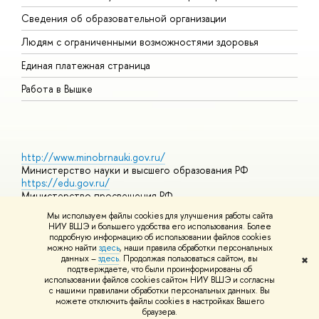
О
Сведения об образовательной организации
О
Людям с ограниченными возможностями здоровья
Единая платежная страница
Работа в Вышке
http://www.minobrnauki.gov.ru/
Министерство науки и высшего образования РФ
https://edu.gov.ru/
Министерство просвещения РФ
https://elearning.hse.ru/mooc
Мы используем файлы cookies для улучшения работы сайта
Массовые открытые онлайн-курсы
НИУ ВШЭ и большего удобства его использования. Более
подробную информацию об использовании файлов cookies
можно найти
здесь
, наши правила обработки персональных
данных –
здесь
. Продолжая пользоваться сайтом, вы
✖
© НИУ ВШЭ 1993–2026
Адреса и контакты
Условия
подтверждаете, что были проинформированы об
использования материалов
Политика конфиденциальности
Карта
использовании файлов cookies сайтом НИУ ВШЭ и согласны
сайта
с нашими правилами обработки персональных данных. Вы
Шрифты HSE Sans и HSE Slab разработаны в
Школе дизайна НИУ
можете отключить файлы cookies в настройках Вашего
ВШЭ
браузера.