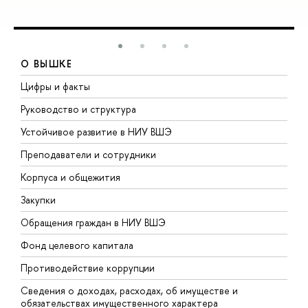
О ВЫШКЕ
Цифры и факты
Л
Руководство и структура
Д
Устойчивое развитие в НИУ ВШЭ
О
Преподаватели и сотрудники
П
Корпуса и общежития
В
Закупки
П
Обращения граждан в НИУ ВШЭ
А
Фонд целевого капитала
Д
Противодействие коррупции
Ц
Сведения о доходах, расходах, об имуществе и
Б
обязательствах имущественного характера