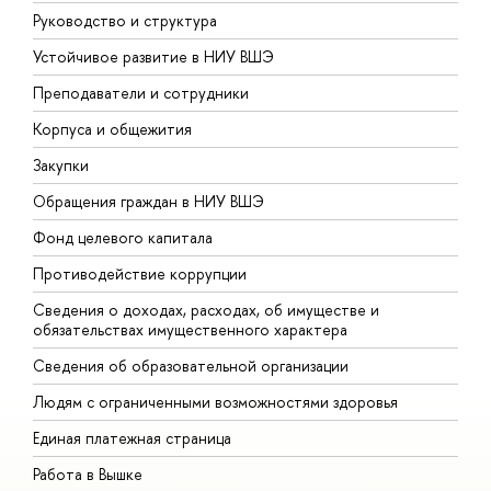
Руководство и структура
Д
Устойчивое развитие в НИУ ВШЭ
О
Преподаватели и сотрудники
П
Корпуса и общежития
В
Закупки
П
Обращения граждан в НИУ ВШЭ
А
Фонд целевого капитала
Д
Противодействие коррупции
Ц
Сведения о доходах, расходах, об имуществе и
Б
обязательствах имущественного характера
О
Сведения об образовательной организации
О
Людям с ограниченными возможностями здоровья
Единая платежная страница
Работа в Вышке