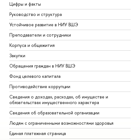
Цифры и факты
Л
Руководство и структура
Д
Устойчивое развитие в НИУ ВШЭ
О
Преподаватели и сотрудники
П
Корпуса и общежития
В
Закупки
П
Обращения граждан в НИУ ВШЭ
А
Фонд целевого капитала
Д
Противодействие коррупции
Ц
Сведения о доходах, расходах, об имуществе и
Б
обязательствах имущественного характера
О
Сведения об образовательной организации
О
Людям с ограниченными возможностями здоровья
Единая платежная страница