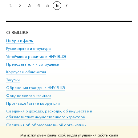
1
2
3
4
5
6
7
О ВЫШКЕ
ОБ
Цифры и факты
Ли
Руководство и структура
Дов
Устойчивое развитие в НИУ ВШЭ
Ол
Преподаватели и сотрудники
При
Корпуса и общежития
Вы
Закупки
При
Обращения граждан в НИУ ВШЭ
Ас
Фонд целевого капитала
До
Противодействие коррупции
Цен
Сведения о доходах, расходах, об имуществе и
Би
обязательствах имущественного характера
Об
Сведения об образовательной организации
Обр
Людям с ограниченными возможностями здоровья
Мы используем файлы cookies для улучшения работы сайта