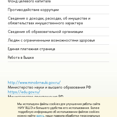
Фонд целевого капитала
Д
Противодействие коррупции
Ц
Сведения о доходах, расходах, об имуществе и
Б
обязательствах имущественного характера
О
Сведения об образовательной организации
О
Людям с ограниченными возможностями здоровья
Единая платежная страница
Работа в Вышке
http://www.minobrnauki.gov.ru/
Министерство науки и высшего образования РФ
https://edu.gov.ru/
Министерство просвещения РФ
https://elearning.hse.ru/mooc
Мы используем файлы cookies для улучшения работы сайта
Массовые открытые онлайн-курсы
НИУ ВШЭ и большего удобства его использования. Более
подробную информацию об использовании файлов cookies
можно найти
здесь
, наши правила обработки персональных