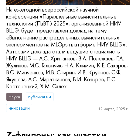
На ежегодной всероссийской научной
конференции «Параллельные вычислительные
технологии (ПаВТ) 2025», организованной НИУ
ВШЭ, будет представлен доклад на тему
«Выполнение распределенных вычислительных
экспериментов на MLOps платформе НИУ ВШЭ».
Авторами доклада стали ведущие специалисты
НИУ ВШЭ — А.С. Хританков, В.А. Полежаев, Г.А.
Жуликов, М.С. Галынчик, Н.А. Климин, К.Е. Сахаров,
В.О. Минченков, И.В. Спирин, И.В. Крупнов, С.Ф.
Якушева, А.С. Маратканова, В.И. Козырев, П.С.
Костенецкий, Х.М. Салех .
Наука
публикации
инновации
12 марта, 2025 г.
Z-флипоны: как участки