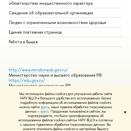
обязательствах имущественного характера
О
Сведения об образовательной организации
О
Людям с ограниченными возможностями здоровья
Единая платежная страница
Работа в Вышке
http://www.minobrnauki.gov.ru/
Министерство науки и высшего образования РФ
https://edu.gov.ru/
Министерство просвещения РФ
https://elearning.hse.ru/mooc
Мы используем файлы cookies для улучшения работы сайта
Массовые открытые онлайн-курсы
НИУ ВШЭ и большего удобства его использования. Более
подробную информацию об использовании файлов cookies
можно найти
здесь
, наши правила обработки персональных
данных –
здесь
. Продолжая пользоваться сайтом, вы
✖
© НИУ ВШЭ 1993–2026
Адреса и контакты
Условия
подтверждаете, что были проинформированы об
использования материалов
Политика конфиденциальности
Карта
использовании файлов cookies сайтом НИУ ВШЭ и согласны
сайта
с нашими правилами обработки персональных данных. Вы
Шрифты HSE Sans и HSE Slab разработаны в
Школе дизайна НИУ
можете отключить файлы cookies в настройках Вашего