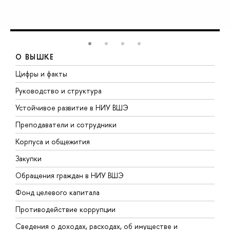
О ВЫШКЕ
Цифры и факты
Л
Руководство и структура
Д
Устойчивое развитие в НИУ ВШЭ
О
Преподаватели и сотрудники
П
Корпуса и общежития
В
Закупки
П
Обращения граждан в НИУ ВШЭ
А
Фонд целевого капитала
Д
Противодействие коррупции
Ц
Сведения о доходах, расходах, об имуществе и
Б