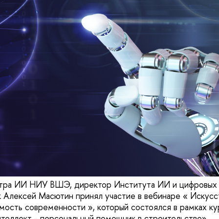
тра ИИ НИУ ВШЭ, директор Института ИИ и цифровых н
 Алексей Масютин принял участие в вебинаре « Искусс
мость современности », который состоялся в рамках ку
теллект - персональный помощник в строительстве».