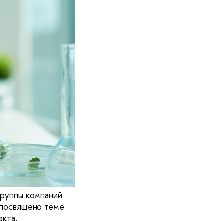
группы компаний
 посвящено теме
екта.