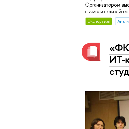
Организатором вы
вычислительнойген
Экспертиза
Анали
«ФК
ИТ-к
сту