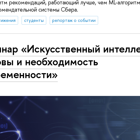
тм рекомендаций, работающий лучше, чем ML-алгоритм
омендательной системы Сбера.
тижения
студенты
репортаж о событии
инар «Искусственный интелле
овы и необходимость
ременности»