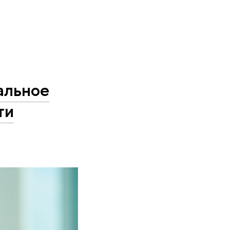
альное
ти