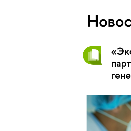
Новос
«Эк
пар
гене