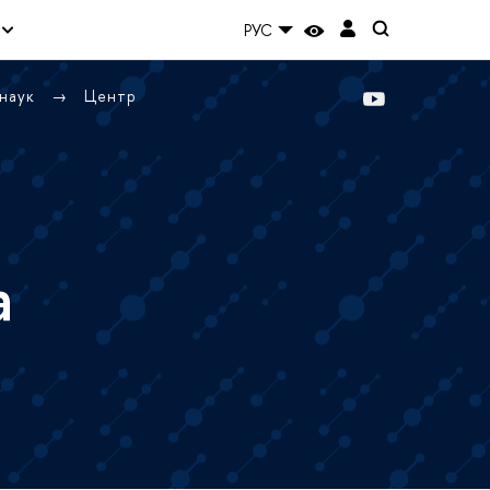
РУС
 наук
Центр
а