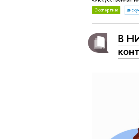
Экспертиза
диску
В Н
кон