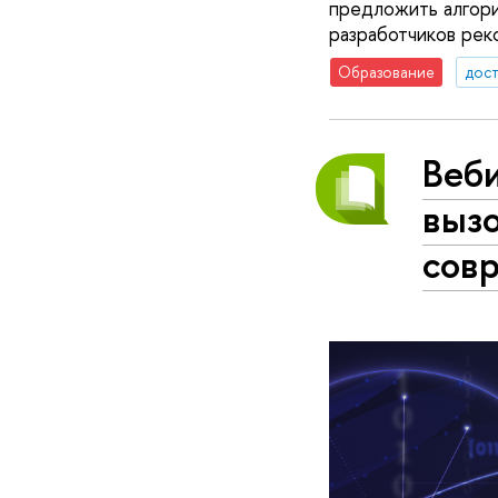
предложить алгори
разработчиков рек
Образование
дос
Веб
выз
сов