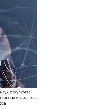
аук факультета
твенный интеллект:
рса