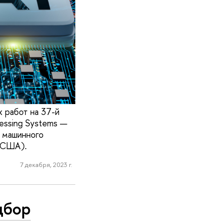
 работ на 37-й
cessing Systems —
и машинного
 (США).
7 декабря, 2023 г.
дбор