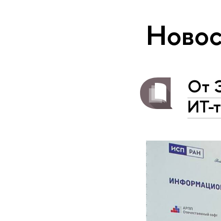
Новос
От 
ИТ-т