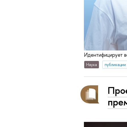
Идентифицирует в
Наука
публикации
Про
пре