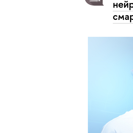
нейр
сма