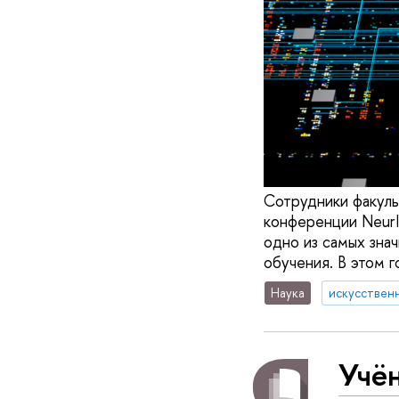
Сотрудники факуль
конференции NeurIP
одно из самых зна
обучения. В этом 
Наука
искусствен
Учё