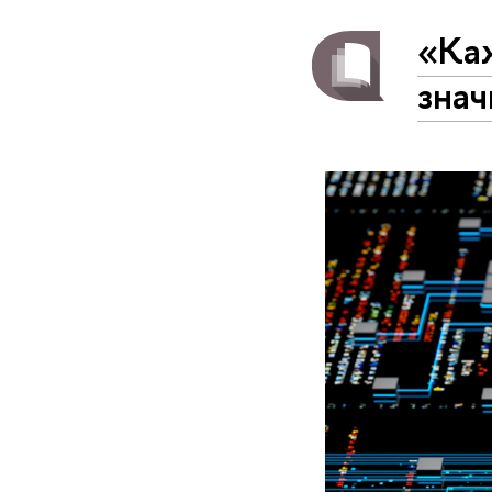
«Каж
знач