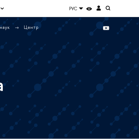
РУС
 наук
Центр
а