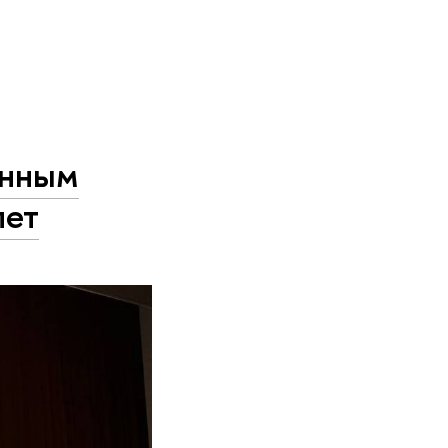
енным
лет