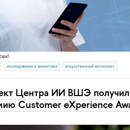
сех!
исследования и аналитика
искусственный интеллект
ект Центра ИИ ВШЭ получил
мию Customer eXperience Aw