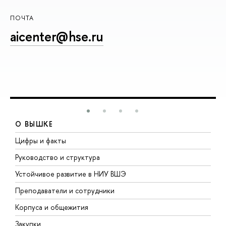
ПОЧТА
aicenter@hse.ru
О ВЫШКЕ
Цифры и факты
Л
Руководство и структура
Д
Устойчивое развитие в НИУ ВШЭ
О
Преподаватели и сотрудники
П
Корпуса и общежития
В
Закупки
П