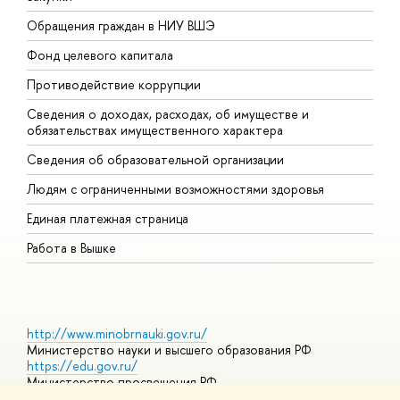
Обращения граждан в НИУ ВШЭ
А
Фонд целевого капитала
Д
Противодействие коррупции
Ц
Сведения о доходах, расходах, об имуществе и
Б
обязательствах имущественного характера
О
Сведения об образовательной организации
О
Людям с ограниченными возможностями здоровья
Единая платежная страница
Работа в Вышке
http://www.minobrnauki.gov.ru/
Министерство науки и высшего образования РФ
https://edu.gov.ru/
Министерство просвещения РФ
https://elearning.hse.ru/mooc