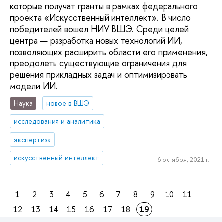
которые получат гранты в рамках федерального
проекта «Искусственный интеллект». В число
победителей вошел НИУ ВШЭ. Среди целей
центра — разработка новых технологий ИИ,
позволяющих расширить области его применения,
преодолеть существующие ограничения для
решения прикладных задач и оптимизировать
модели ИИ.
Наука
новое в ВШЭ
исследования и аналитика
экспертиза
искусственный интеллект
6 октября, 2021 г.
1
2
3
4
5
6
7
8
9
10
11
12
13
14
15
16
17
18
19