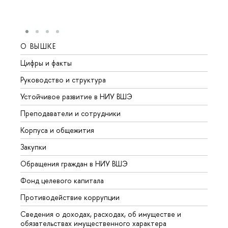
О ВЫШКЕ
ОБР
Цифры и факты
Лице
Руководство и структура
Довуз
Устойчивое развитие в НИУ ВШЭ
Олим
Преподаватели и сотрудники
Прием
Корпуса и общежития
Вышк
Закупки
Прием
Обращения граждан в НИУ ВШЭ
Аспир
Фонд целевого капитала
Допол
Противодействие коррупции
Центр
Сведения о доходах, расходах, об имуществе и
Бизне
обязательствах имущественного характера