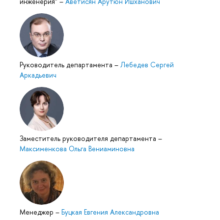
инженерия"
–
Аветисян Арутюн Ишханович
Руководитель департамента
–
Лебедев Сергей
Аркадьевич
Заместитель руководителя департамента
–
Максименкова Ольга Вениаминовна
Менеджер
–
Буцкая Евгения Александровна