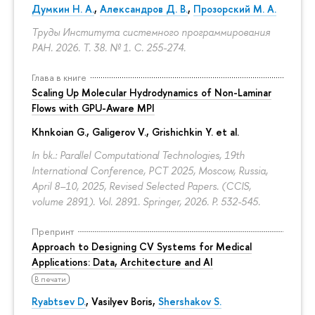
Думкин Н. А.
,
Александров Д. В.
,
Прозорский М. А.
Труды Института системного программирования
РАН. 2026. Т. 38. № 1.
С. 255-274.
Глава в книге
Scaling Up Molecular Hydrodynamics of Non-Laminar
Flows with GPU-Aware MPI
Khnkoian G.,
Galigerov V.
, Grishichkin Y. et al.
In bk.: Parallel Computational Technologies, 19th
International Conference, PCT 2025, Moscow, Russia,
April 8–10, 2025, Revised Selected Papers. (CCIS,
volume 2891). Vol. 2891. Springer, 2026.
P. 532-545.
Препринт
Approach to Designing CV Systems for Medical
Applications: Data, Architecture and AI
В печати
Ryabtsev D.
,
Vasilyev Boris
,
Shershakov S.