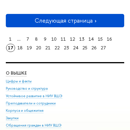
Следующая страница
1
...
7
8
9
10
11
12
13
14
15
16
17
18
19
20
21
22
23
24
25
26
27
О ВЫШКЕ
ОБ
Цифры и факты
Ли
Руководство и структура
Дов
Устойчивое развитие в НИУ ВШЭ
Ол
Преподаватели и сотрудники
При
Корпуса и общежития
Вы
Закупки
При
Обращения граждан в НИУ ВШЭ
Ас