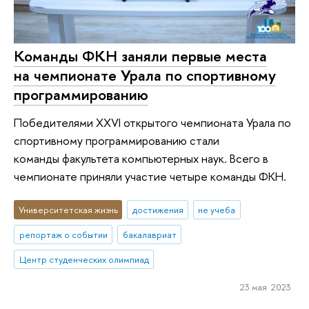
Команды ФКН заняли первые места
на чемпионате Урала по спортивному
программированию
Победителями XXVI открытого чемпионата Урала по
спортивному программированию стали
команды факультета компьютерных наук. Всего в
чемпионате приняли участие четыре команды ФКН.
Университетская жизнь
достижения
не учеба
репортаж о событии
бакалавриат
Центр студенческих олимпиад
23 мая 2023