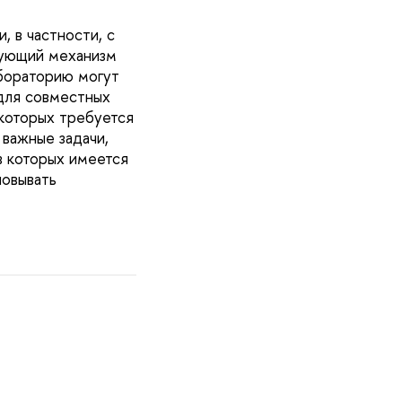
, в частности, с
рующий механизм
абораторию могут
для совместных
которых требуется
 важные задачи,
в которых имеется
новывать