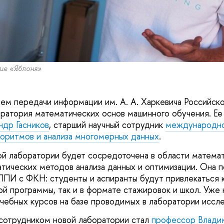
ие «Яблоня»
ем передачи информации им. А. А. Харкевича Российско
оратория математических основ машинного обучения. Ее 
др Гасников
, старший научный сотрудник
международно
горитмов и анализа многомерных данных
.
й лаборатории будет сосредоточена в области матема
атических методов анализа данных и оптимизации. Она п
ПИ с ФКН: студенты и аспиранты будут привлекаться 
ой программы, так и в формате стажировок и школ. Уже 
учебных курсов на базе проводимых в лаборатории иссл
сотрудником новой лаборатории стал
профессор Влади