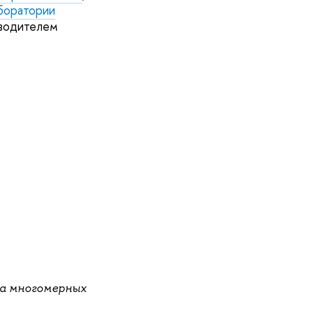
боратории
водителем
а многомерных