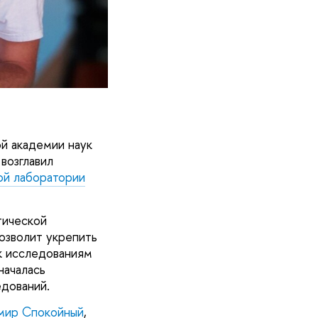
й академии наук
возглавил
й лаборатории
тической
озволит укрепить
к исследованиям
началась
едований.
мир Спокойный
,