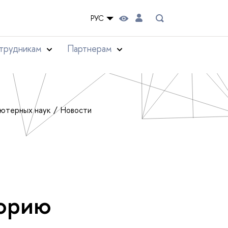
РУС
трудникам
Партнерам
ьютерных наук
Новости
р
торию