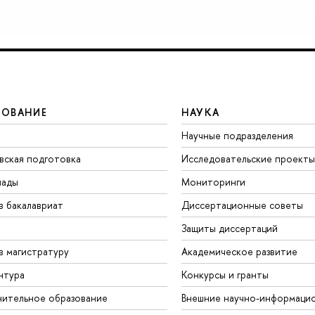
ЗОВАНИЕ
НАУКА
Научные подразделения
вская подготовка
Исследовательские проекты
иады
Мониторинги
в бакалавриат
Диссертационные советы
Защиты диссертаций
в магистратуру
Академическое развитие
нтура
Конкурсы и гранты
ительное образование
Внешние научно-информаци