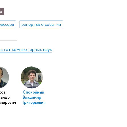
а
фессора
репортаж о событии
льтет компьютерных наук
ков
Спокойный
сандр
Владимир
имирович
Григорьевич