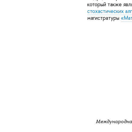
который также явл
стохастических ал
магистратуры
«Мат
Международна