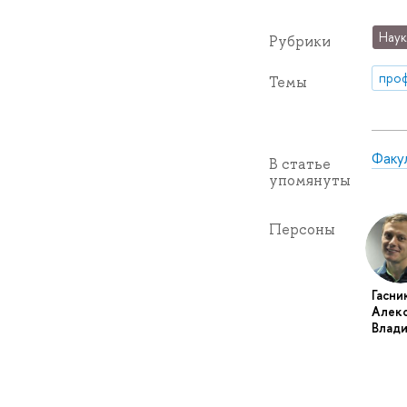
Наук
Рубрики
про
Темы
Факу
В статье
упомянуты
Персоны
Гасни
Алек
Влад