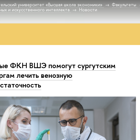
ельский университет «Высшая школа экономики»
Факультеты
ных и искусственного интеллекта
Новости
ые ФКН ВШЭ помогут сургутским
ргам лечить венозную
статочность