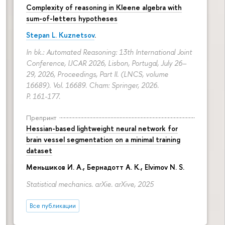
Complexity of reasoning in Kleene algebra with
sum-of-letters hypotheses
Stepan L. Kuznetsov
.
In bk.: Automated Reasoning: 13th International Joint
Conference, IJCAR 2026, Lisbon, Portugal, July 26–
29, 2026, Proceedings, Part II. (LNCS, volume
16689). Vol. 16689. Cham: Springer, 2026.
P. 161-177.
Препринт
Hessian-based lightweight neural network for
brain vessel segmentation on a minimal training
dataset
Меньшиков И. А.
,
Бернадотт А. К.
,
Elvimov N. S.
Statistical mechanics. arXie. arXive, 2025
Все публикации