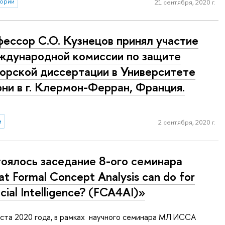
тории
21 сентября, 2020 г.
ессор С.О. Кузнецов принял участие
ж­ду­на­род­ной комиссии по защите
орской диссертации в Уни­вер­си­те­те
ни в г. Клермон-Ферран, Франция.
и
2 сентября, 2020 г.
оялось заседание 8-ого семинара
t Formal Concept Analysis can do for
icial Intelligence? (FCA4AI)»
уста 2020 года, в рамках научного семинара МЛ ИССА