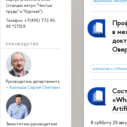
зеркальные лабора
(станции метро "Чистые
пруды" и "Курская").
Телефон: +7(495) 772-95-
Проф
90 *27319
в ме
докт
РУКОВОДСТВО
Овер
репортаж о событи
Руководитель департамента
–
Кузнецов Сергей Олегович
Сост
«Wha
Artif
В субботу 29 авг
Заместитель руководителя