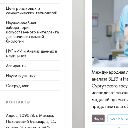
Центр языковых и
семантических технологий
Научно-учебная
лаборатория
искусственного интеллекта
для вычислительной
биологии
НУГ «ИИ и Анализ данных в
медицине»
Аспиранты
Международная л
Науки о данных
анализа ВШЭ и Н
Сургутского госу
Сотрудники
исследовательск
моделей прямых и
КОНТАКТЫ
представители об
Адрес: 109028, г. Москва,
Наука
идеи и опы
Покровский бульвар, д. 11,
корпус S, комната S938