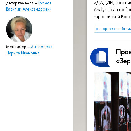
иДАДИИ, состоял
департамента
–
Громов
Василий Александрович
Analysis can do fo
Европейской Кон
репортаж о событи
Менеджер
–
Антропова
Прое
Лариса Ивановна
«Зер