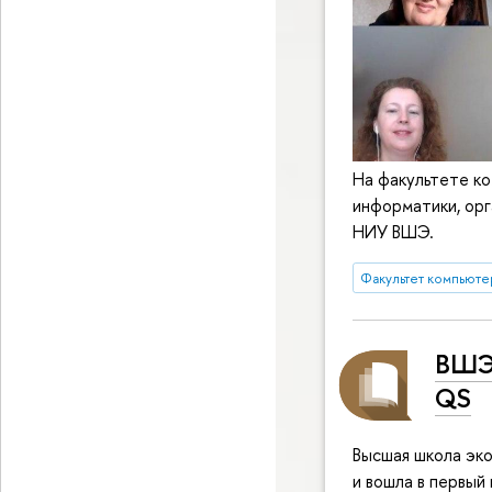
На факультете ко
информатики, орг
НИУ ВШЭ.
Факультет компьюте
ВШЭ 
QS
Высшая школа эко
и вошла в первый