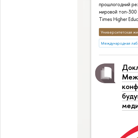
прошлогодний рез
мировой топ-300 
Times Higher Educ
Университетская жи
Международная лабо
Докл
Межд
конф
буду
меди