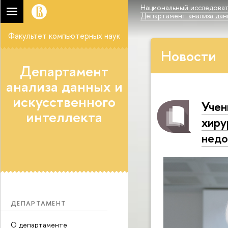
Национальный исследоват
Департамент анализа дан
Факультет компьютерных наук
Новости
Департамент
анализа данных и
искусственного
Учен
интеллекта
хиру
недо
ДЕПАРТАМЕНТ
О департаменте