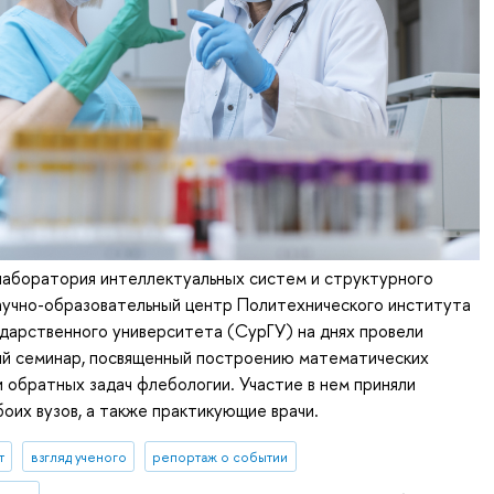
аборатория интеллектуальных систем и структурного
аучно-образовательный центр Политехнического института
дарственного университета (СурГУ) на днях провели
ий семинар, посвященный построению математических
 обратных задач флебологии. Участие в нем приняли
оих вузов, а также практикующие врачи.
т
взгляд ученого
репортаж о событии