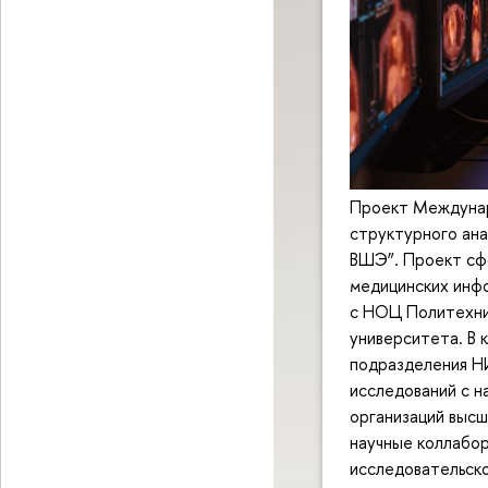
Проект Междунар
структурного ана
ВШЭ”. Проект сфо
медицинских инф
с НОЦ Политехни
университета. В 
подразделения Н
исследований с 
организаций высш
научные коллабор
исследовательско