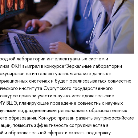
одной лаборатории интеллектуальных систем и
лиза ФКН выиграл в конкурсе“Зеркальные лаборатории
кусирован на интеллектуальном анализе данных в
ормационных системах и будет реализовываться совместно
ческого института Сургутского государственного
конкурсе приняли участиенаучно-исследовательские
ИУ ВШЭ, планирующие проведение совместных научных
научными подразделениями региональных образовательных
его образования. Конкурс призван развить внутрироссийские
ации, повысить эффективность сотрудничества в
й и образовательной сферах и оказать поддержку