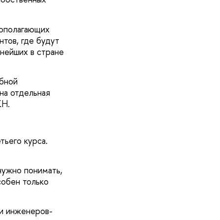
вополагающих
нтов, где будут
ьнейших в стране
обной
на отдельная
КН.
тьего курса.
нужно понимать,
собен только
и инженеров-