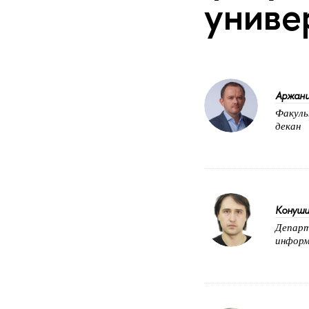
униве
Аржанц
Факуль
декан
Конуши
Департ
информ