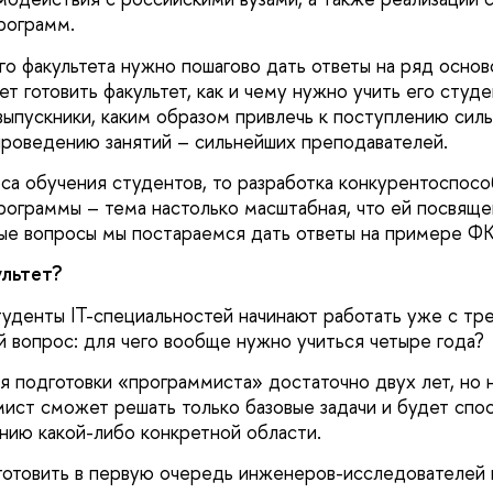
рограмм.
го факультета нужно пошагово дать ответы на ряд осно
ет готовить факультет, как и чему нужно учить его студе
выпускники, каким образом привлечь к поступлению сил
 проведению занятий – сильнейших преподавателей.
оса обучения студентов, то разработка конкурентоспос
рограммы – тема настолько масштабная, что ей посвяще
ные вопросы мы постараемся дать ответы на примере Ф
ультет?
туденты IT-специальностей начинают работать уже с тре
й вопрос: для чего вообще нужно учиться четыре года?
я подготовки «программиста» достаточно двух лет, но 
мист сможет решать только базовые задачи и будет спо
ению какой-либо конкретной области.
отовить в первую очередь инженеров-исследователей 