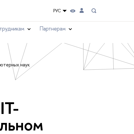
РУС
трудникам
Партнерам
ьютерных наук
IT-
ильном