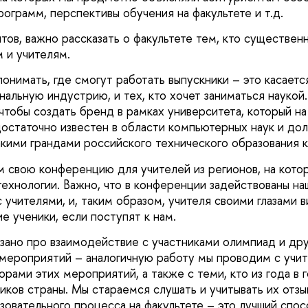
ограмм, перспективы обучения на факультете и т.д.
ов, важно рассказать о факультете тем, кто существенн
 и учителям.
нимать, где смогут работать выпускники – это касается
нальную индустрию, и тех, кто хочет заниматься наукой
чтобы создать бренд в рамках университета, который н
достаточно известен в области компьютерных наук и до
акими грандами российского технического образования
 свою конференцию для учителей из регионов, на кото
ехнологии. Важно, что в конференции задействованы на
 учителями, и, таким образом, учителя своими глазами в
е ученики, если поступят к нам.
зано про взаимодействие с участниками олимпиад и дру
мероприятий – аналогичную работу мы проводим с учит
орами этих мероприятий, а также с теми, кто из года в 
иков страны. Мы стараемся слушать и учитывать их отзы
зовательного процесса на факультете – это лучший спос