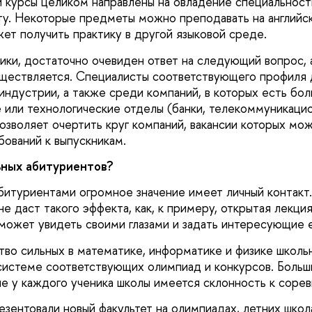
й курсы целиком направлены на овладение специальност
у. Некоторые предметы можно преподавать на английск
ет получить практику в другой языковой среде.
гики, достаточно очевиден ответ на следующий вопрос, 
уществляется. Специалисты соответствующего профиля
-индустрии, а также среди компаний, в которых есть бо
 или технологические отделы (банки, телекоммуникаци
позволяет очертить круг компаний, вакансии которых мо
бований к выпускникам.
ьных абитуриентов?
абитуриентами огромное значение имеет личный контакт
е даст такого эффекта, как, к примеру, открытая лекци
может увидеть своими глазами и задать интересующие е
тво сильных в математике, информатике и физике школь
системе соответствующих олимпиад и конкурсов. Больши
не у каждого ученика школы имеется склонность к сорев
зентовали новый факультет на олимпиадах, летних школа