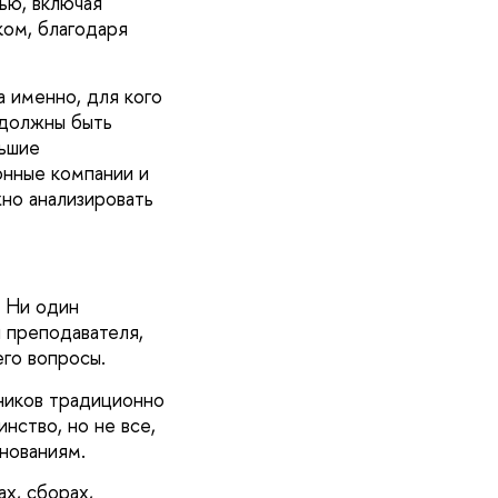
ью, включая
ом, благодаря
а именно, для кого
 должны быть
льшие
онные компании и
жно анализировать
. Ни один
я преподавателя,
го вопросы.
ников традиционно
нство, но не все,
нованиям.
х, сборах,