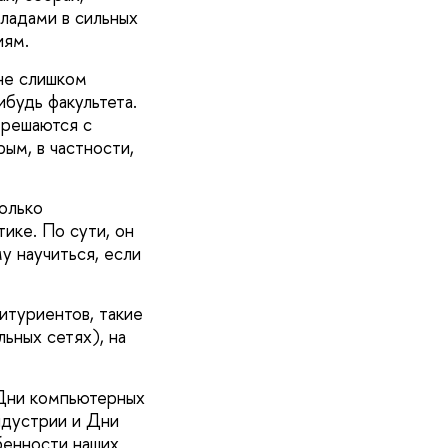
кладами в сильных
иям.
не слишком
будь факультета.
 решаются с
ым, в частности,
колько
ике. По сути, он
у научиться, если
итуриентов, такие
льных сетях), на
 Дни компьютерных
ндустрии и Дни
бенности наших