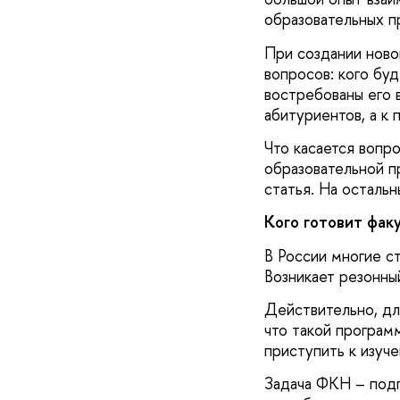
образовательных п
При создании ново
вопросов: кого буд
востребованы его 
абитуриентов, а к
Что касается вопр
образовательной п
статья. На осталь
Кого готовит фак
В России многие с
Возникает резонны
Действительно, дл
что такой програм
приступить к изуч
Задача ФКН – подг