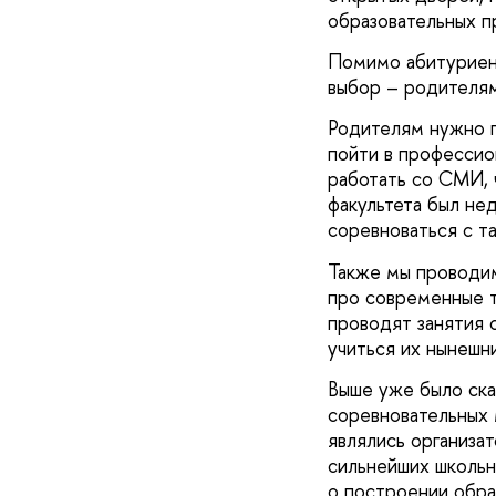
образовательных пр
Помимо абитуриент
выбор – родителям
Родителям нужно по
пойти в профессио
работать со СМИ, 
факультета был не
соревноваться с т
Также мы проводим
про современные т
проводят занятия с
учиться их нынешни
Выше уже было ска
соревновательных 
являлись организат
сильнейших школьн
о построении обра