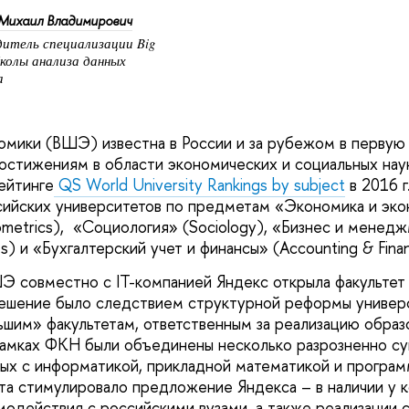
Михаил Владимирович
дитель специализации Big
колы анализа данных
а
омики (ВШЭ) известна в России и за рубежом в первую
остижениям в области экономических и социальных наук.
ейтинге
QS World University Rankings by subject
в 2016 г
сийских университетов по предметам «Экономика и эк
ometrics), «Социология» (Sociology), «Бизнес и менедж
) и «Бухгалтерский учет и финансы» (Accounting & Fina
ШЭ совместно с IT-компанией Яндекс открыла факульте
ешение было следствием структурной реформы универси
шим» факультетам, ответственным за реализацию образ
рамках ФКН были объединены несколько разрозненно с
ных с информатикой, прикладной математикой и програ
та стимулировало предложение Яндекса – в наличии у 
модействия с российскими вузами, а также реализации 