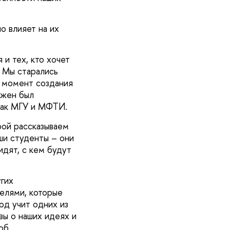
о влияет на их
 и тех, кто хочет
. Мы старались
а момент создания
лжен был
 как МГУ и МФТИ.
рой рассказываем
ши студенты – они
идят, с кем будут
гих
елями, которые
год учит одних из
вы о наших идеях и
об