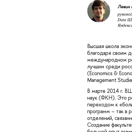
Левин 
руково
Data Ш
Яндекс
Высшая школа экон
благодаря своим д
международном р
лучшим среди рос
(Economics & Econ
Management Studies
В марте 2014 г. В
наук (ФКН). Это р
переходом к «боль
программ – так в 
отделений, связан
Создание факульте
большой опыт взаи