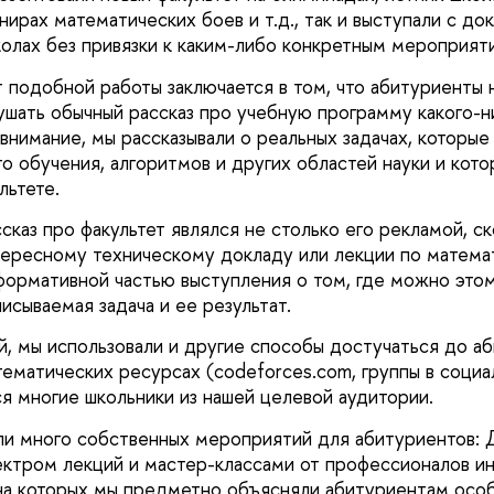
ирах математических боев и т.д., так и выступали с до
олах без привязки к каким-либо конкретным мероприят
 подобной работы заключается в том, что абитуриенты 
ушать обычный рассказ про учебную программу какого-ни
внимание, мы рассказывали о реальных задачах, которые
 обучения, алгоритмов и других областей науки и котор
льтете.
сказ про факультет являлся не столько его рекламой, с
ересному техническому докладу или лекции по математ
формативной частью выступления о том, где можно этом
исываемая задача и ее результат.
, мы использовали и другие способы достучаться до аб
тематических ресурсах (codeforces.com, группы в социа
я многие школьники из нашей целевой аудитории.
ли много собственных мероприятий для абитуриентов:
ектром лекций и мастер-классами от профессионалов и
на которых мы предметно объясняли абитуриентам осо