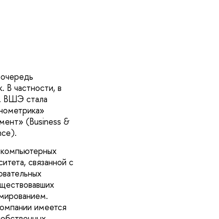
 очередь
 В частности, в
. ВШЭ стала
онометрика»
мент» (Business &
nce).
т компьютерных
тета, связанной с
овательных
уществовавших
ммированием.
компании имеется
собственных