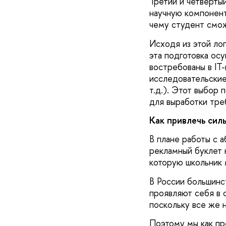
Третий и четверты
научную компонент
чему студент смож
Исходя из этой ло
эта подготовка ос
востребованы в IT
исследовательские
т.д.). Этот выбор 
для выработки тре
Как привлечь сил
В плане работы с 
рекламный буклет н
которую школьник 
В России большинс
проявляют себя в 
поскольку все же 
Поэтому мы как пре