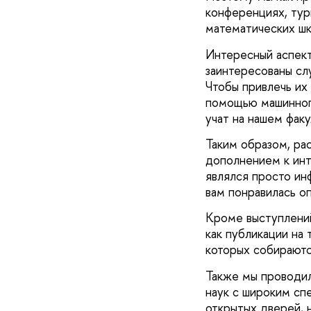
конференциях, турн
математических шк
Интересный аспект
заинтересованы сл
Чтобы привлечь их 
помощью машинного
учат на нашем факу
Таким образом, рас
дополнением к инт
являлся просто ин
вам понравилась оп
Кроме выступлений
как публикации на 
которых собираютс
Также мы проводи
наук с широким сп
открытых дверей, 