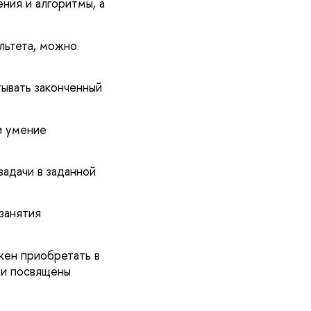
ения и алгоритмы, а
льтета, можно
тывать законченный
и умение
адачи в заданной
занятия
жен приобретать в
 и посвящены