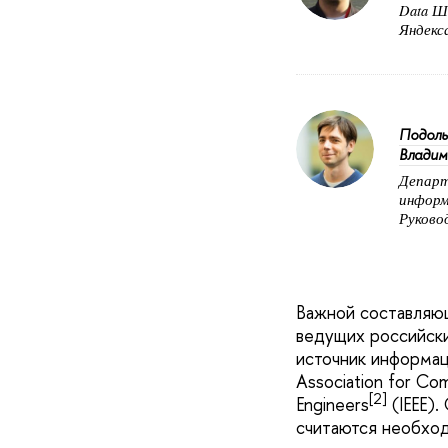
Data Ш
Яндекс
Подоль
Владим
Департ
информ
Руково
Важной составляющ
ведущих российски
источник информац
Association for Co
[2]
Engineers
(IEEE).
считаются необход