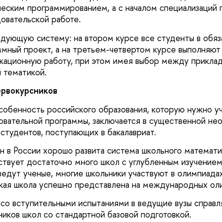
ческим программированием, а с началом специализаций 
довательской работе.
дующую систему: на втором курсе все студенты в обя
мный проект, а на третьем-четвертом курсе выполняют
кационную работу, при этом имея выбор между приклад
 тематикой.
ервокурсников
собенность российского образования, которую нужно уч
овательной программы, заключается в существенной н
 студентов, поступающих в бакалавриат.
н в России хорошо развита система школьного математи
ствует достаточно много школ с углубленным изучением
ведут ученые, многие школьники участвуют в олимпиадах
кая школа успешно представлена на международных ол
 со вступительными испытаниями в ведущие вузы справ
ников школ со стандартной базовой подготовкой.