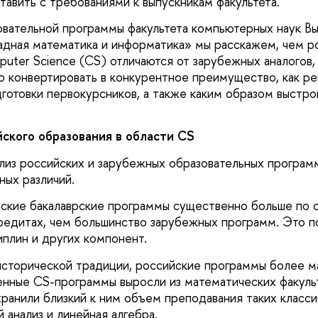
тавить с требованиями к выпускникам факультета.
вательной программы факультета компьютерных наук В
дная математика и информатика» мы расскажем, чем р
uter Science (CS) отличаются от зарубежных аналогов,
о конвертировать в конкурентное преимущество, как р
дготовки первокурсников, а также каким образом выстр
ского образования в области CS
лиз российских и зарубежных образовательных програм
ных различий.
ские бакалаврские программы существенно больше по 
редитах, чем большинство зарубежных программ. Это п
иплин и других компонент.
 исторической традиции, российские программы более м
нные CS-программы выросли из математических факуль
охранили близкий к ним объем преподавания таких класс
 анализ и линейная алгебра.