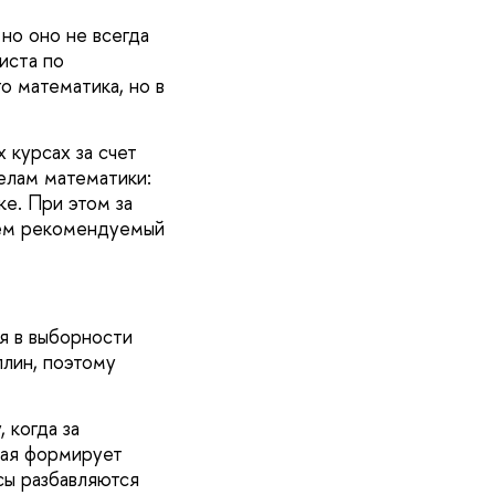
но оно не всегда
иста по
о математика, но в
 курсах за счет
елам математики:
е. При этом за
яем рекомендуемый
я в выборности
плин, поэтому
 когда за
рая формирует
сы разбавляются