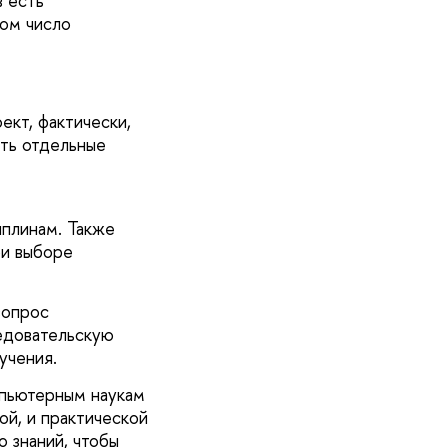
в есть
том число
ект, фактически,
сть отдельные
плинам. Также
ри выборе
вопрос
едовательскую
учения.
мпьютерным наукам
ой, и практической
о знаний, чтобы