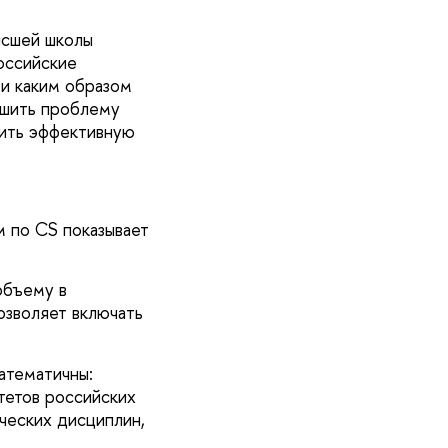
ысшей школы
оссийские
 и каким образом
ешить проблему
оить эффективную
м по CS показывает
объему в
озволяет включать
атематичны:
тетов российских
ических дисциплин,