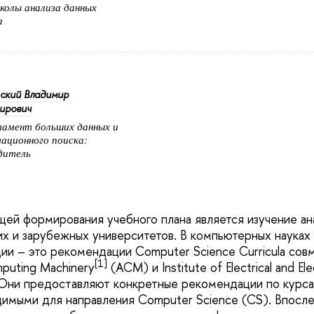
колы анализа данных
а
ский Владимир
ирович
амент больших данных и
ационного поиска:
дитель
ей формирования учебного плана является изучение ан
х и зарубежных университетов. В компьютерных науках
ии – это рекомендации Computer Science Curricula сов
[1]
mputing Machinery
(ACM) и Institute of Electrical and Ele
 Они предоставляют конкретные рекомендации по курса
имыми для направления Computer Science (CS). Впосл