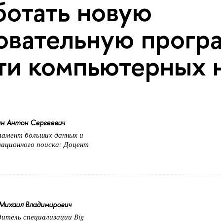
ботать новую
овательную прогр
ти компьютерных 
н Антон Сергеевич
амент больших данных и
ационного поиска: Доцент
Михаил Владимирович
дитель специализации Big