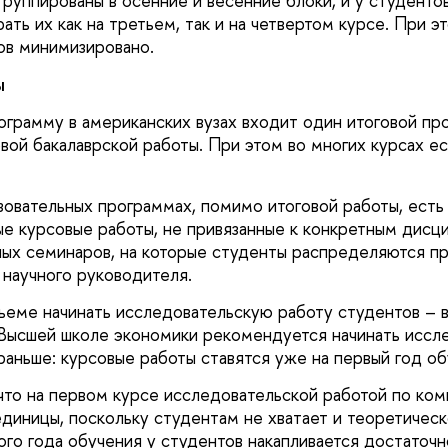
группированы в осенние и весенние блоки, и у студенто
ть их как на третьем, так и на четвертом курсе. При э
ов минимизировано.
ы
ограмму в американских вузах входит один итоговой про
овой бакалаврской работы. При этом во многих курсах е
зовательных программах, помимо итоговой работы, есть
 курсовые работы, не привязанные к конкретным дисци
ных семинаров, на которые студенты распределяются п
 научного руководителя.
бъеме начинать исследовательскую работу студентов – 
Высшей школе экономики рекомендуется начинать иссл
раньше: курсовые работы ставятся уже на первый год об
 что на первом курсе исследовательской работой по ко
единицы, поскольку студентам не хватает и теоретическ
ого года обучения у студентов накапливается достаточн