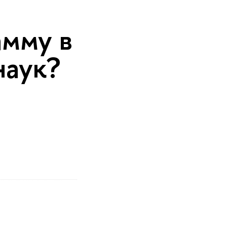
амму в
наук?