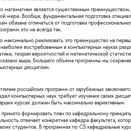
о математики является существенным преимуществом, 
ной мере. Вообще, фундаментальная подготовка специал
ам обязана отличаться от подготовки профессиональног
ограмм это не всегда так.
о максимально реализовать это преимущество на первых
 наиболее востребованным в компьютерных науках разд
тике, теории вероятностей и математической статистик
о сказано выше, большего объема программы мы сохран
ьютерных дисциплин.
тличие российских программ от зарубежных заключаетс
здел компьютерных наук требует изучения своих дисци
тарших курсах должен быть максимально вариативным.
х принято формировать план по кафедральному принципу,
льность отвечает конкретная кафедра факультета, кото
своих студентов. В программах по CS кафедральные кур