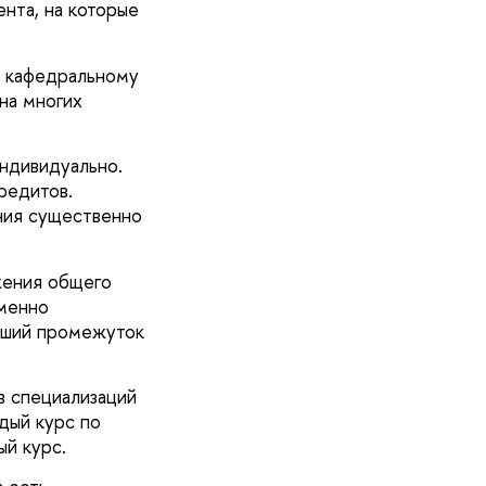
нта, на которые
в кафедральному
на многих
ндивидуально.
редитов.
ния существенно
жения общего
еменно
ньший промежуток
в специализаций
дый курс по
ый курс.