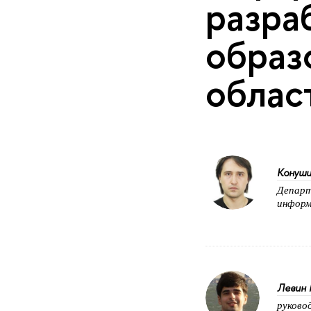
разра
образ
облас
Конуши
Департ
информ
Левин 
руково