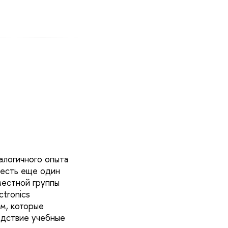
алогичного опыта
 есть еще один
местной группы
ctronics
м, которые
едствие учебные