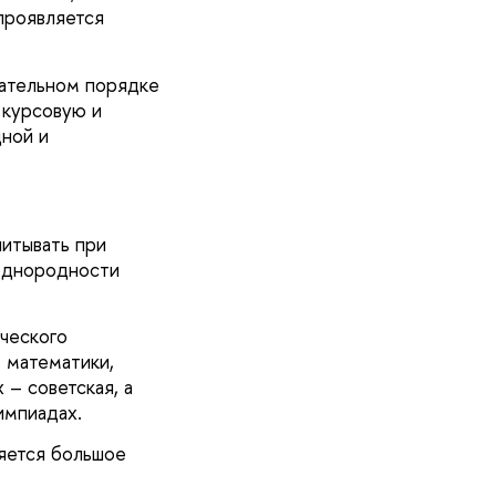
проявляется
зательном порядке
 курсовую и
ной и
итывать при
еоднородности
ческого
 математики,
 – советская, а
импиадах.
ляется большое