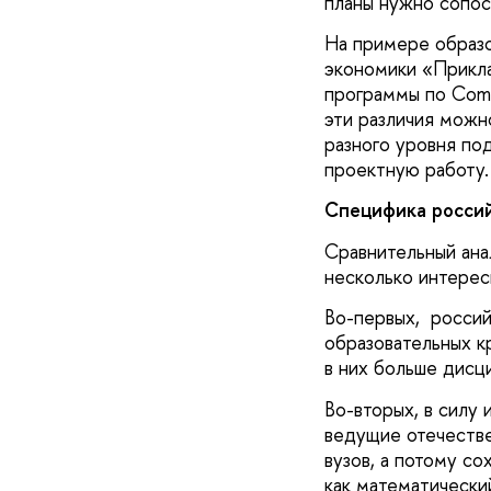
планы нужно сопос
На примере образо
экономики «Прикла
программы по Comp
эти различия можн
разного уровня по
проектную работу.
Специфика россий
Сравнительный ана
несколько интерес
Во-первых, россий
образовательных к
в них больше дисц
Во-вторых, в силу
ведущие отечестве
вузов, а потому с
как математический