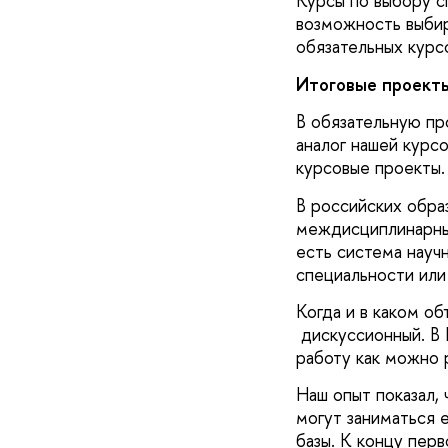
Курсы по выбору с
возможность выбира
обязательных курс
Итоговые проект
В обязательную пр
аналог нашей курс
курсовые проекты.
В российских обра
междисциплинарные
есть система науч
специальности или
Когда и в каком о
дискуссионный. В 
работу как можно 
Наш опыт показал,
могут заниматься 
базы. К концу перв