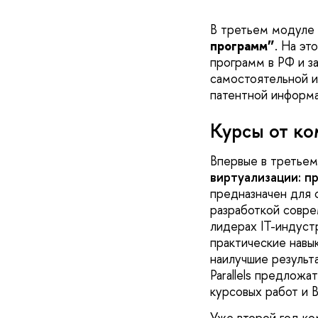
В третьем модуле 
программ”
.
На эт
программ в РФ и з
самостоятельной и
патентной информ
Курсы от ко
Впервые в третьем
виртуализации: п
предназначен для 
разработкой совре
лидерах IT-индуст
практические навы
наилучшие результа
Parallels предлож
курсовых работ и В
Уже второй год к