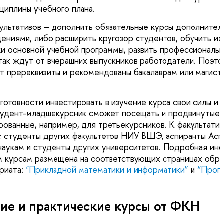
сциплины учебного плана.
ультативов – дополнить обязательные курсы дополните
ениями, либо расширить кругозор студентов, обучить и
и основной учебной программы, развить профессиональ
ых так ждут от вчерашних выпускников работодатели. Поэ
т пререквизиты и рекомендованы бакалаврам или магис
.
готовности инвестировать в изучение курса свои силы и
удент-младшекурсник сможет посещать и продвинутые 
ированные, например, для третьекурсников. К факульта
 студенты других факультетов НИУ ВШЭ, аспиранты Ас
аукам и студенты других университетов. Подробная и
м курсам размещена на соответствующих страницах
обр
риата
:
“
Прикладной математики и информатики
”
и
“
Про
ие и практические курсы от ФКН