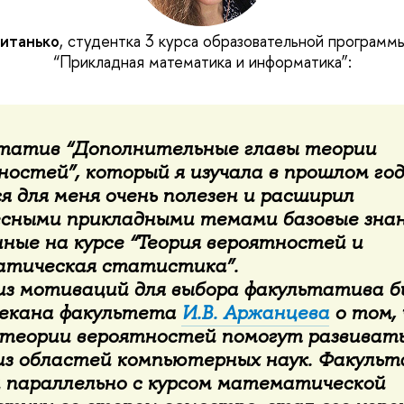
витанько
, студентка 3 курса образовательной программы
“Прикладная математика и информатика”:
татив “Дополнительные главы теории
остей”, который я изучала в прошлом год
я для меня очень полезен и расширил
сными прикладными темами базовые знан
нные на курсе “Теория вероятностей и
тическая статистика”.
из мотиваций для выбора факультатива б
декана факультета
И.В. Аржанцева
о том,
 теории вероятностей помогут развивать
из областей компьютерных наук. Факульт
 параллельно с курсом математической