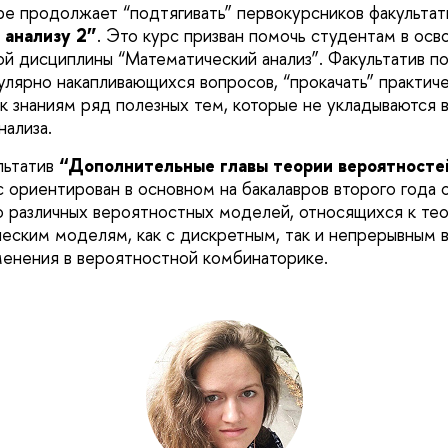
е продолжает “подтягивать” первокурсников факультат
 анализу 2”
. Это курс призван помочь студентам в осв
й дисциплины “Математический анализ”. Факультатив по
улярно накапливающихся вопросов, “прокачать” практиче
к знаниям ряд полезных тем, которые не укладываются в
нализа.
льтатив
“
Дополнительные главы теории вероятносте
с ориентирован в основном на бакалавров второго года 
 различных вероятностных моделей, относящихся к тео
ческим моделям, как с дискретным, так и непрерывным 
менения в вероятностной комбинаторике.