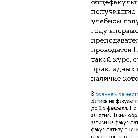
общефакульте
получившие 
учебном году
году впервы
преподавател
проводятся I
такой курс, 
прикладных 
наличие кот
В
осеннем семест
Запись на факульт
до 13 февраля. По
занятия. Таким об
записи на факульта
факультативу оцен
студентов, что по