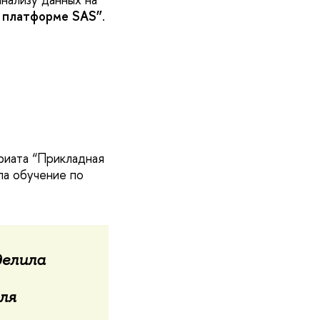
а платформе SAS”
.
вриата “Прикладная
ла обучение по
делила
ля