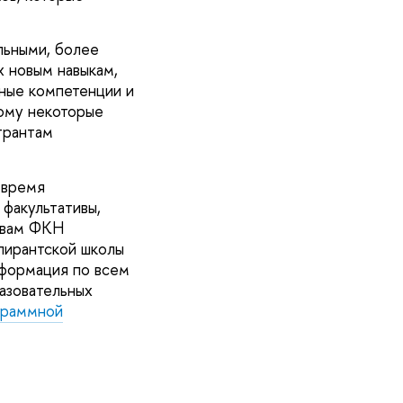
льными, более
х новым навыкам,
ные компетенции и
тому некоторые
трантам
 время
факультативы,
тивам ФКН
пирантской школы
нформация по всем
азовательных
граммной