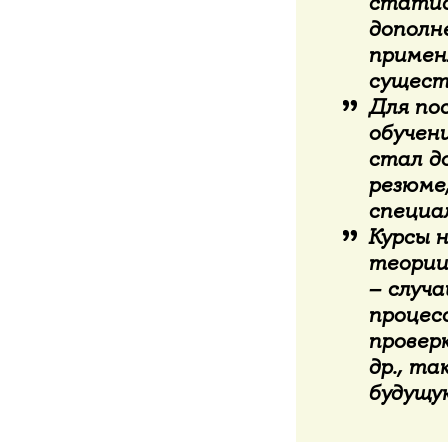
статис
дополне
примен
сущест
Для по
обучен
стал д
резюме,
специа
Курсы 
теории
– случ
процесс
провер
др., та
будущу