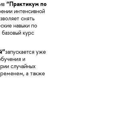
ив
“Практикум по
оении интенсивной
зволяет снять
ские навыки по
 базовый курс
й”
запускается уже
обучения и
рии случайных
временем, а также