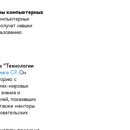
аны компьютерных
компьютерных
олучат навыки
льзованию
ив
”Технологии
tware CP
.
Он
торию с
иях-мировых
 знания и
лей, показавших
, также менторы
овательских
нализу данных на