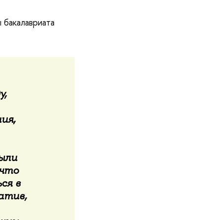
 бакалавриата
у,
ия,
ыли
 что
ся в
атив,