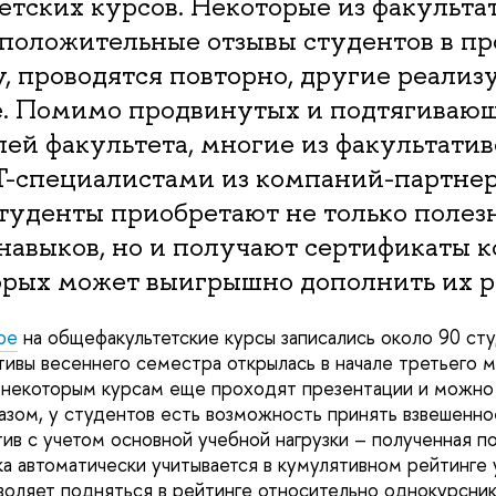
тских курсов. Некоторые из факультат
положительные отзывы студентов в п
, проводятся повторно, другие реализ
е. Помимо продвинутых и подтягивающ
ей факультета, многие из факультатив
T-специалистами из компаний-партнер
студенты приобретают не только полез
навыков, но и получают сертификаты 
орых может выигрышно дополнить их р
ре
на общефакультетские курсы записались около 90 ст
ативы весеннего семестра открылась в начале третьего 
 некоторым курсам еще проходят презентации и можно
разом, у студентов есть возможность принять взвешенн
тив с учетом основной учебной нагрузки – полученная п
ка автоматически учитывается в кумулятивном рейтинге
зволяет подняться в рейтинге относительно однокурсник