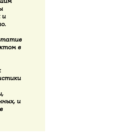
ошим
ы
 и
о.
льтатив
ктом в
х
истики
,
ных, и
в