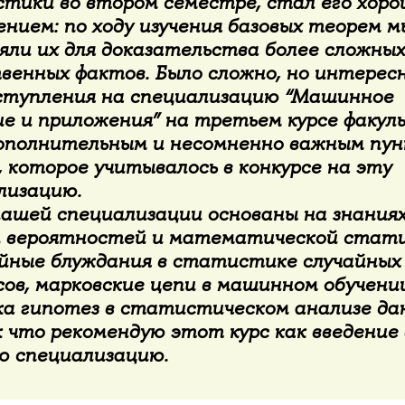
тики во втором семестре, стал его хор
нием: по ходу изучения базовых теорем м
яли их для доказательства более сложных
венных фактов. Было сложно, но интересн
ступления на специализацию “Машинное
ие и приложения” на третьем курсе факу
ополнительным и несомненно важным пун
 которое учитывалось в конкурсе на эту
лизацию.
нашей специализации основаны на знания
 вероятностей и математической стат
айные блуждания в статистике случайных
ов, марковские цепи в машинном обучении
ка гипотез в статистическом анализе дан
к что рекомендую этот курс как введение 
ю специализацию.