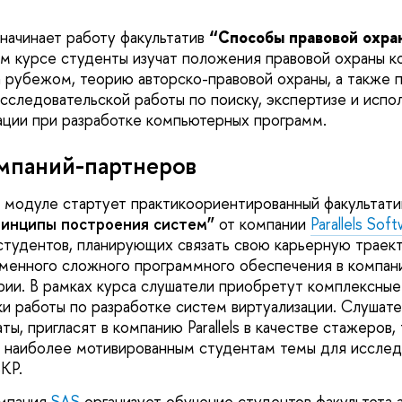
начинает работу факультатив
“Способы правовой охр
ом курсе студенты изучат положения правовой охраны 
а рубежом, теорию авторско-правовой охраны, а также п
сследовательской работы по поиску, экспертизе и испо
ации при разработке компьютерных программ.
мпаний-партнеров
 модуле стартует практикоориентированный факультат
ринципы построения систем”
от компании
Parallels Sof
студентов, планирующих связать свою карьерную траек
менного сложного программного обеспечения в компан
рии. В рамках курса слушатели приобретут комплексные
ки работы по разработке систем виртуализации. Слушате
ты, пригласят в компанию Parallels в качестве стажеров
ат наиболее мотивированным студентам темы для исслед
КР.
омпания
SAS
организует обучение студентов факультета а