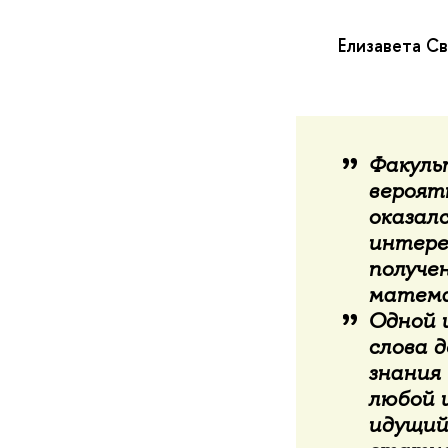
Елизавета С
Факуль
вероятн
оказалс
интере
получе
матема
Одной 
слова 
знания
любой 
идущий