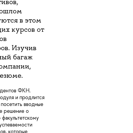
ивов,
рошлом
уются в этом
их курсов от
ов
ов. Изучив
ный багаж
компании,
езюме.
удентов ФКН.
модуля и продлится
 посетить вводные
ое решение о
о факультетскому
 успеваемости
ов, которые