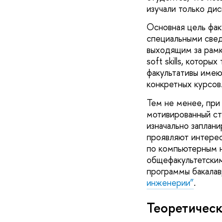
изучали только ди
Основная цель фак
специальными свед
выходящим за рамк
soft skills, котор
факультативы имею
конкретных курсов
Тем не менее, при 
мотивированный ст
изначально заплан
проявляют интерес
по компьютерным н
общефакультетски
программы бакалав
инженерии
”
.
Теоретическ