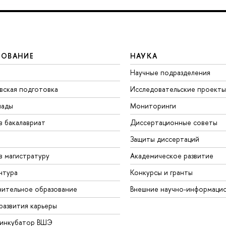
ЗОВАНИЕ
НАУКА
Научные подразделения
вская подготовка
Исследовательские проекты
иады
Мониторинги
в бакалавриат
Диссертационные советы
Защиты диссертаций
в магистратуру
Академическое развитие
нтура
Конкурсы и гранты
ительное образование
Внешние научно-информаци
развития карьеры
-инкубатор ВШЭ