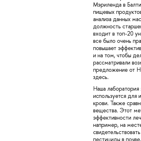
Мэриленда в Балти
пищевых продуктов
анализа данных ма
должность старшег
входит в топ-20 ун
все было очень пр
повышает эффектив
и на том, чтобы де
рассматривали воз
предложение от НИ
здесь.
Наша лаборатория 
используется для 
крови. Также сравн
вещества. Этот ме
эффективности леч
например, на мест
свидетельствоват
пестициды в почве,