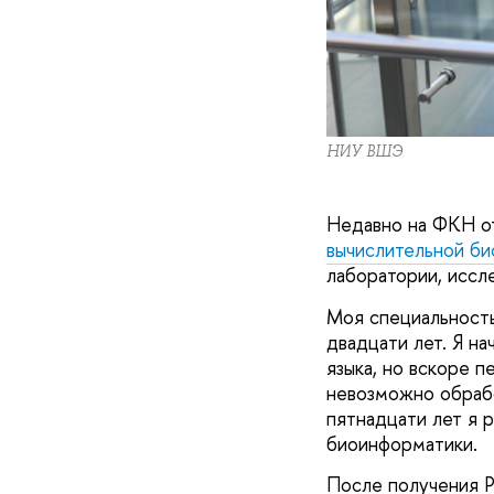
НИУ ВШЭ
Недавно на ФКН о
вычислительной би
лаборатории, иссле
Моя специальность
двадцати лет. Я н
языка, но вскоре п
невозможно обрабо
пятнадцати лет я 
биоинформатики.
После получения P