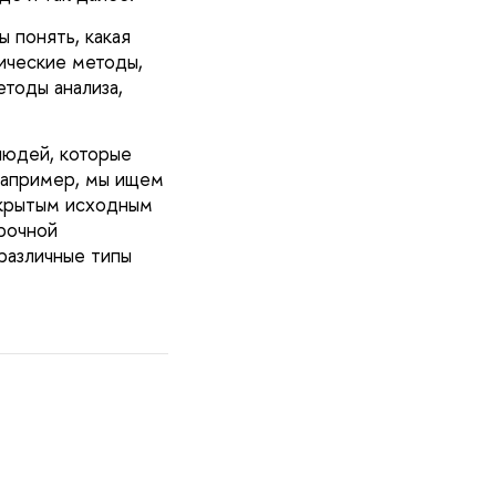
ы понять, какая
тические методы,
етоды анализа,
людей, которые
 например, мы ищем
ткрытым исходным
рочной
различные типы