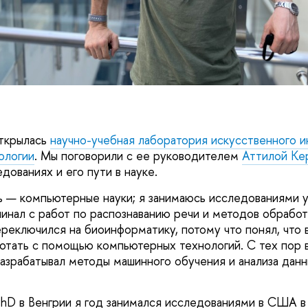
ткрылась
научно-учебная лаборатория искусственного и
ологии
. Мы поговорили с ее руководителем
Аттилой Ке
дованиях и его пути в науке.
 — компьютерные науки; я занимаюсь исследованиями 
ачинал с работ по распознаванию речи и методов обрабо
ереключился на биоинформатику, потому что понял, что 
тать с помощью компьютерных технологий. С тех пор 
разрабатывал методы машинного обучения и анализа дан
hD в Венгрии я год занимался исследованиями в США в