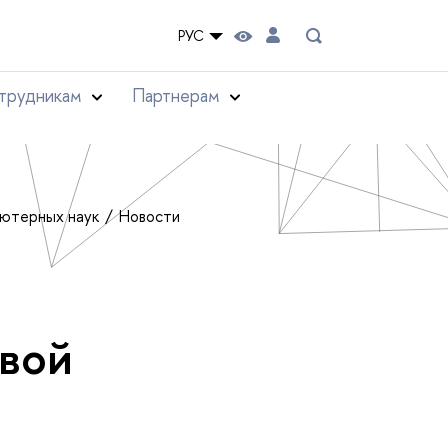
РУС
трудникам
Партнерам
ьютерных наук
Новости
овой