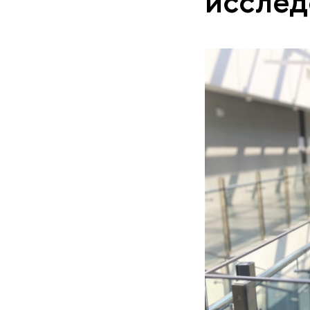
исслед