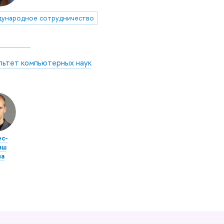
ународное сотрудничество
льтет компьютерных наук
с-
аш
ла