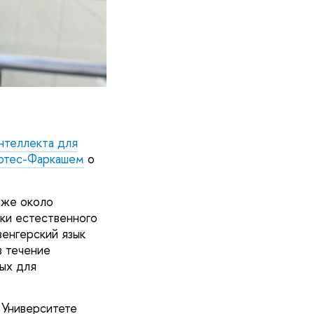
нтеллекта для
ртес-Фаркашем
о
уже около
тки естественного
венгерский язык
в течение
ных для
 Университете