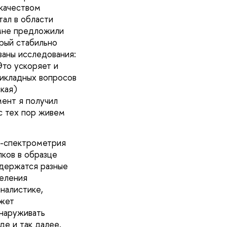
 качеством
тал в области
 мне предложили
орый стабильно
ваны исследования:
Это ускоряет и
рикладных вопросов
кая)
мент я получил
с тех пор живем
с-спектрометрия
лков в образце
одержатся разные
деления
налистике,
ожет
наруживать
де и так далее.