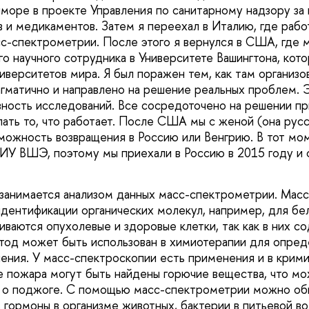
море в проекте Управления по санитарному надзору за
 и медикаментов. Затем я переехал в Италию, где рабо
сс-спектрометрии. После этого я вернулся в США, где
о научного сотрудника в Университете Вашингтона, кот
иверситетов мира. Я был поражен тем, как там организо
агматично и направлено на решение реальных проблем. 
ность исследований. Все сосредоточено на решении п
лать то, что работает. После США мы с женой (она русс
можность возвращения в Россию или Венгрию. В тот мо
У ВШЭ, поэтому мы приехали в Россию в 2015 году и 
занимается анализом данных масс-спектрометрии. Мас
идентификации органических молекул, например, для бе
иваются опухолевые и здоровые клетки, так как в них с
тод может быть использован в химиотерапии для опре
ения. У масс-спектроскопии есть применения и в крими
е пожара могут быть найдены горючие вещества, что м
ь о поджоге. С помощью масс-спектрометрии можно об
 гормоны в организме животных, бактерии в питьевой во