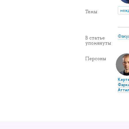
межд
Темы
Факу
В статье
упомянуты
Персоны
Керте
Фарк
Атти