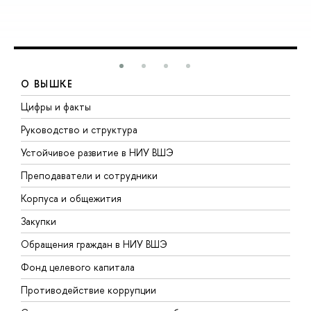
О ВЫШКЕ
Цифры и факты
Л
Руководство и структура
Д
Устойчивое развитие в НИУ ВШЭ
О
Преподаватели и сотрудники
П
Корпуса и общежития
В
Закупки
П
Обращения граждан в НИУ ВШЭ
А
Фонд целевого капитала
Д
Противодействие коррупции
Ц