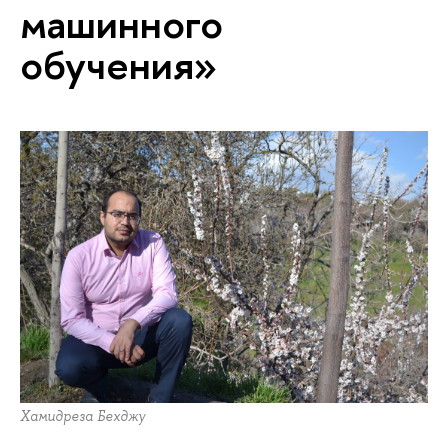
машинного
обучения»
Хамидреза Бехджу