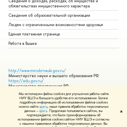
Сведения о доходах, расходах, об имуществе и
Б
обязательствах имущественного характера
О
Сведения об образовательной организации
О
Людям с ограниченными возможностями здоровья
Единая платежная страница
Работа в Вышке
http://www.minobrnauki.gov.ru/
Министерство науки и высшего образования РФ
https://edu.gov.ru/
Министерство просвещения РФ
https://elearning.hse.ru/mooc
Мы используем файлы cookies для улучшения работы сайта
Массовые открытые онлайн-курсы
НИУ ВШЭ и большего удобства его использования. Более
подробную информацию об использовании файлов cookies
можно найти
здесь
, наши правила обработки персональных
данных –
здесь
. Продолжая пользоваться сайтом, вы
✖
© НИУ ВШЭ 1993–2026
Адреса и контакты
Условия
подтверждаете, что были проинформированы об
использования материалов
Политика конфиденциальности
Карта
использовании файлов cookies сайтом НИУ ВШЭ и согласны
сайта
с нашими правилами обработки персональных данных. Вы
Шрифты HSE Sans и HSE Slab разработаны в
Школе дизайна НИУ