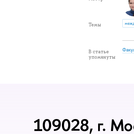
межд
Темы
Факу
В статье
упомянуты
109028, г. Мо