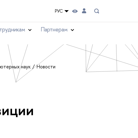
РУС
трудникам
Партнерам
ьютерных наук
Новости
зиции