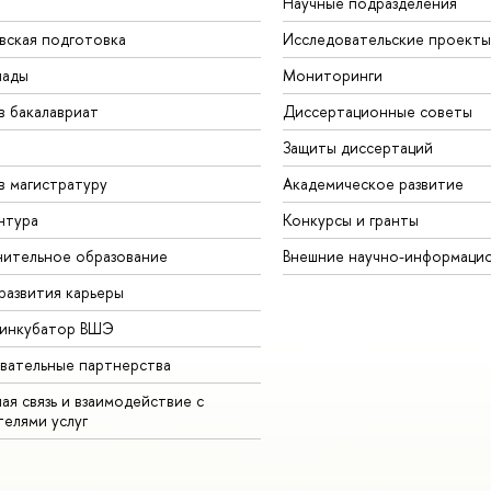
Научные подразделения
вская подготовка
Исследовательские проекты
иады
Мониторинги
в бакалавриат
Диссертационные советы
Защиты диссертаций
в магистратуру
Академическое развитие
нтура
Конкурсы и гранты
ительное образование
Внешние научно-информаци
развития карьеры
-инкубатор ВШЭ
вательные партнерства
ая связь и взаимодействие с
телями услуг