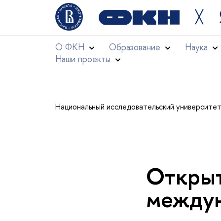
╳
О ФКН
Образование
Наука
Наши проекты
Национальный исследовательский университе
Открыт
междун