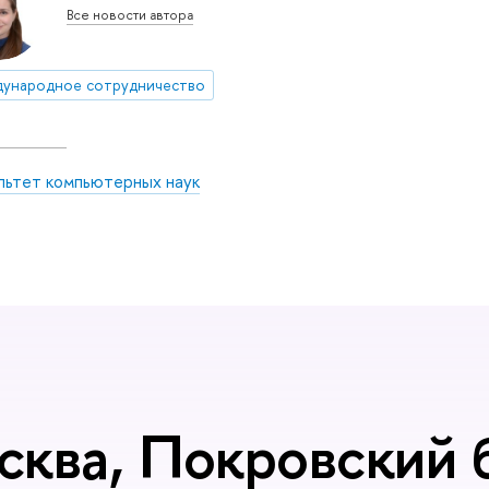
Все новости автора
ународное сотрудничество
льтет компьютерных наук
сква, Покровский б