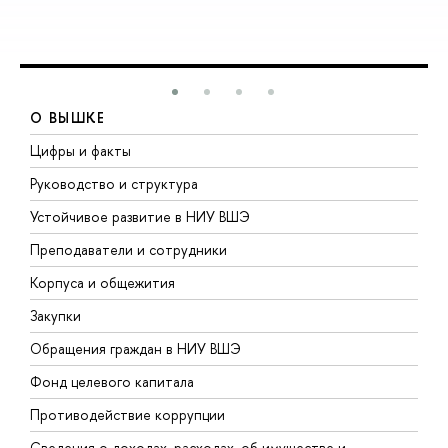
О ВЫШКЕ
Цифры и факты
Л
Руководство и структура
Д
Устойчивое развитие в НИУ ВШЭ
О
Преподаватели и сотрудники
П
Корпуса и общежития
В
Закупки
П
Обращения граждан в НИУ ВШЭ
А
Фонд целевого капитала
Д
Противодействие коррупции
Ц
Сведения о доходах, расходах, об имуществе и
Б