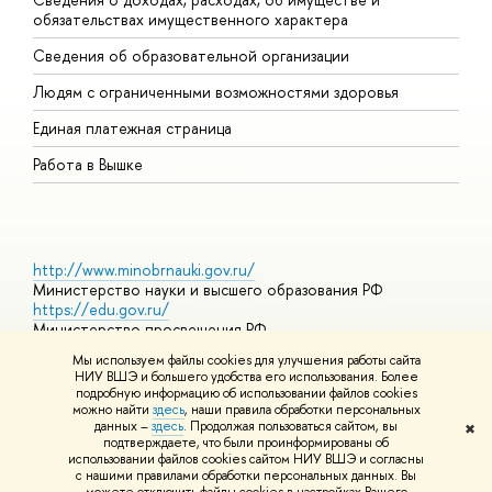
обязательствах имущественного характера
О
Сведения об образовательной организации
О
Людям с ограниченными возможностями здоровья
Единая платежная страница
Работа в Вышке
http://www.minobrnauki.gov.ru/
Министерство науки и высшего образования РФ
https://edu.gov.ru/
Министерство просвещения РФ
https://elearning.hse.ru/mooc
Мы используем файлы cookies для улучшения работы сайта
Массовые открытые онлайн-курсы
НИУ ВШЭ и большего удобства его использования. Более
подробную информацию об использовании файлов cookies
можно найти
здесь
, наши правила обработки персональных
данных –
здесь
. Продолжая пользоваться сайтом, вы
✖
© НИУ ВШЭ 1993–2026
Адреса и контакты
Условия
подтверждаете, что были проинформированы об
использования материалов
Политика конфиденциальности
Карта
использовании файлов cookies сайтом НИУ ВШЭ и согласны
сайта
с нашими правилами обработки персональных данных. Вы
Шрифты HSE Sans и HSE Slab разработаны в
Школе дизайна НИУ