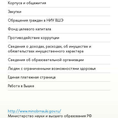
Корпуса и общежития
В
Закупки
П
Обращения граждан в НИУ ВШЭ
А
Фонд целевого капитала
Д
Противодействие коррупции
Ц
Сведения о доходах, расходах, об имуществе и
Б
обязательствах имущественного характера
О
Сведения об образовательной организации
О
Людям с ограниченными возможностями здоровья
Единая платежная страница
Работа в Вышке
http://www.minobrnauki.gov.ru/
Министерство науки и высшего образования РФ