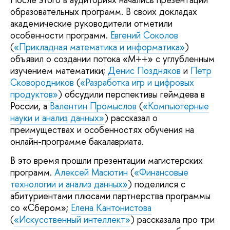
образовательных программ. В своих докладах
академические руководители отметили
особенности программ.
Евгений Соколов
(
«Прикладная математика и информатика»
)
объявил о создании потока «М++» с углубленным
изучением математики;
Денис Поздняков
и
Петр
Сковородников
(
«Разработка игр и цифровых
продуктов»
) обсудили перспективы геймдева в
России, а
Валентин Промыслов
(
«Компьютерные
науки и анализ данных»
) рассказал о
преимуществах и особенностях обучения на
онлайн-программе бакалавриата.
В это время прошли презентации магистерских
программ.
Алексей Масютин
(
«Финансовые
технологии и анализ данных»
) поделился с
абитуриентами плюсами партнерства программы
со «Сбером»;
Елена Кантонистова
(
«Искусственный интеллект»
) рассказала про три