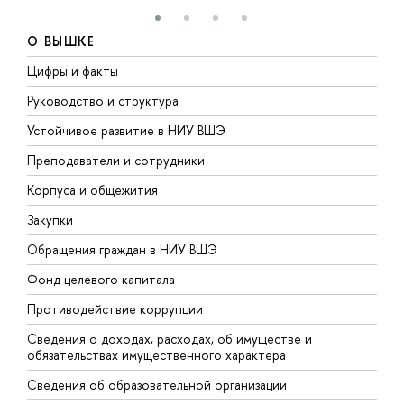
О ВЫШКЕ
Цифры и факты
Л
Руководство и структура
Д
Устойчивое развитие в НИУ ВШЭ
О
Преподаватели и сотрудники
П
Корпуса и общежития
В
Закупки
П
Обращения граждан в НИУ ВШЭ
А
Фонд целевого капитала
Д
Противодействие коррупции
Ц
Сведения о доходах, расходах, об имуществе и
Б
обязательствах имущественного характера
О
Сведения об образовательной организации
О