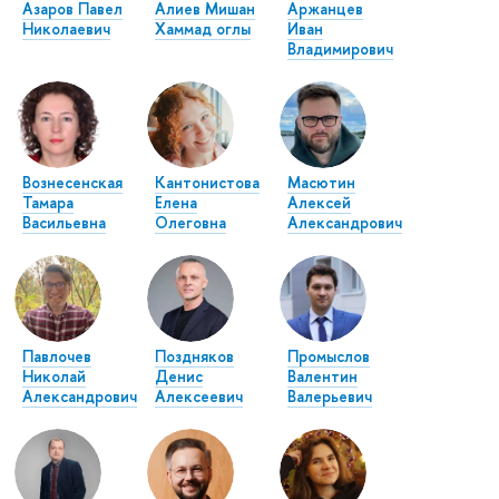
Азаров Павел
Алиев Мишан
Аржанцев
Николаевич
Хаммад оглы
Иван
Владимирович
Вознесенская
Кантонистова
Масютин
Тамара
Елена
Алексей
Васильевна
Олеговна
Александрович
Павлочев
Поздняков
Промыслов
Николай
Денис
Валентин
Александрович
Алексеевич
Валерьевич