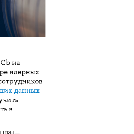
HCb на
тре ядерных
 сотрудников
ьших данных
учить
ть в
х ЦЕРН —