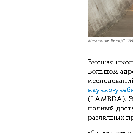
Maximilien Brice/CERN
Высшая школ
Большом адр
исследовани
научно-учеб
(LAMBDA). Э
полный досту
различных пр
«С точки зрения м