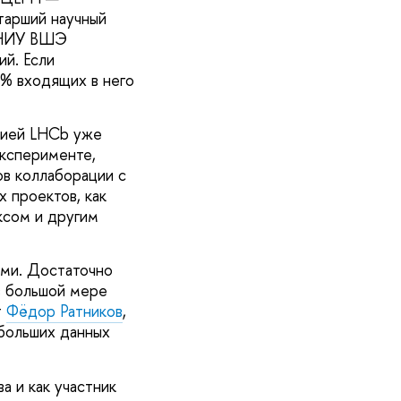
старший научный
х НИУ ВШЭ
й. Если
0% входящих в него
цией LHCb уже
эксперименте,
ов коллаборации с
 проектов, как
ксом и другим
ми. Достаточно
в большой мере
т
Фёдор Ратников
,
 больших данных
а и как участник