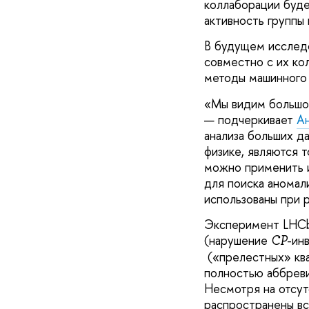
коллаборации буде
активность группы 
В будущем исслед
совместно с их ко
методы машинного 
«Мы видим большой
— подчеркивает
А
анализа больших д
физике, являются 
можно применить и
для поиска аномал
использованы при 
Эксперимент LHCb
(нарушение
-ин
CP
(«прелестных» ква
полностью аббревиа
Несмотря на отсут
распространены вс