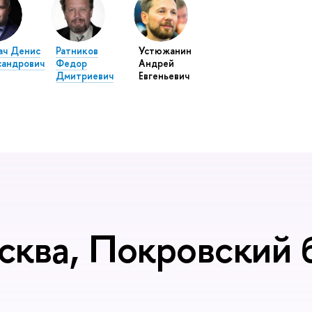
ач Денис
Ратников
Устюжанин
сандрович
Федор
Андрей
Дмитриевич
Евгеньевич
сква, Покровский б