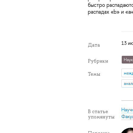
быстро распадаются
распадах «b» и «а
13 ию
Дата
Наук
Рубрики
межд
Темы
анал
Науч
В статье
Факу
упомянуты