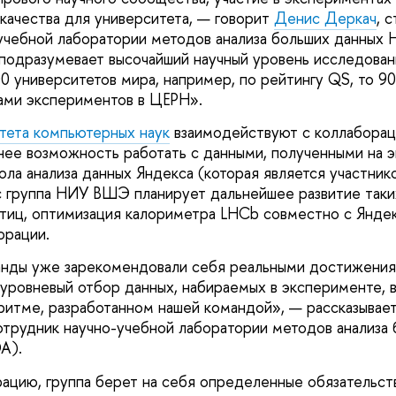
 качества для университета, — говорит
Денис Деркач
, 
-учебной лаборатории методов анализа больших данны
одразумевает высочайший научный уровень исследовани
0 университетов мира, например, по рейтингу QS, то 9
ами экспериментов в ЦЕРН».
тета компьютерных наук
взаимодействуют с коллабора
анее возможность работать с данными, полученными на 
ла анализа данных Яндекса (которая является участник
с группа НИУ ВШЭ планирует дальнейшее развитие таких
тиц, оптимизация калориметра LHCb совместно с Янде
орации.
анды уже зарекомендовали себя реальными достижения
коуровневый отбор данных, набираемых в эксперименте, 
оритме, разработанном нашей командой», — рассказывае
отрудник научно-учебной лаборатории методов анализа
A).
рацию, группа берет на себя определенные обязательств