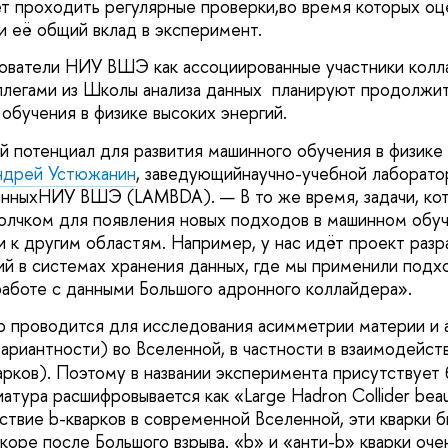
т проходить регулярные проверки,во время которых оц
и её общий вклад в эксперимент.
ователи НИУ ВШЭ как ассоциированные участники кол
ллегами из Школы анализа данных планируют продолжит
обучения в физике высоких энергий.
 потенциал для развития машинного обучения в физике 
ндрей Устюжанин
, заведующийнаучно-учебной лаборат
анныхНИУ ВШЭ (LAMBDA). — В то же время, задачи, ко
толчком для появления новых подходов в машинном обуч
 к другим областям. Например, у нас идёт проект разр
ий в системах хранения данных, где мы применили подх
работе с данными Большого адронного коллайдера».
 проводится для исследования асимметрии материи и 
вариантности) во Вселенной, в частности в взаимодейст
рков). Поэтому в названии эксперимента присутствует 
тура расшифровывается как «Large Hadron Collider beau
ствие b-кварков в современной Вселенной, эти кварки б
коре после Большого взрыва. «b» и «анти-b» кварки оче