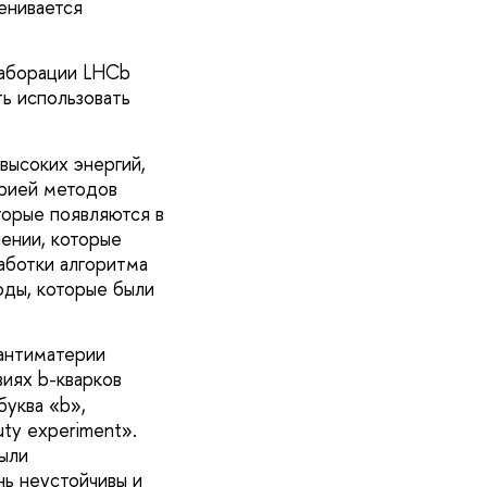
енивается
лаборации LHCb
ь использовать
высоких энергий,
орией методов
торые появляются в
ении, которые
аботки алгоритма
оды, которые были
антиматерии
виях b-кварков
буква «b»,
ty experiment».
ыли
нь неустойчивы и