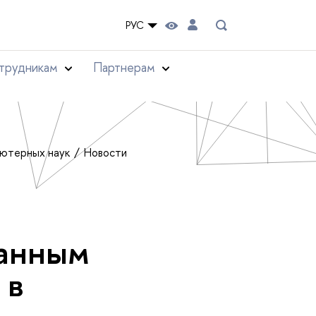
РУС
трудникам
Партнерам
ьютерных наук
Новости
анным
 в