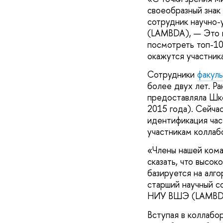
своеобразный знак
сотрудник научно
(LAMBDA), — Это п
посмотреть топ-10
окажутся участник
Сотрудники
факуль
более двух лет. Р
предоставляла Шко
2015 года). Сейча
идентификация час
участникам коллаб
«Члены нашей ком
сказать, что высо
базируется на алг
старший научный с
НИУ ВШЭ (LAMBD
Вступая в коллабо