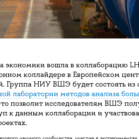
а экономики вошла в коллаборацию L
онном коллайдере в Европейском цен
й. Группа НИУ ВШЭ будет состоять из
ной лаборатории методов анализа бол
то позволит исследователям ВШЭ пол
п к данным коллаборации и участвова
оектах.
ирового научного сообщества, участие в эксперимента