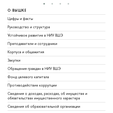
О ВЫШКЕ
Цифры и факты
Л
Руководство и структура
Д
Устойчивое развитие в НИУ ВШЭ
О
Преподаватели и сотрудники
П
Корпуса и общежития
В
Закупки
П
Обращения граждан в НИУ ВШЭ
А
Фонд целевого капитала
Д
Противодействие коррупции
Ц
Сведения о доходах, расходах, об имуществе и
Б
обязательствах имущественного характера
О
Сведения об образовательной организации
О