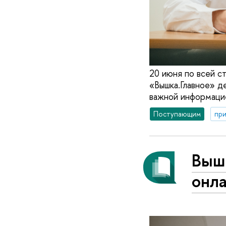
20 июня по всей с
«Вышка.Главное» д
важной информаци
Поступающим
при
Выш
онл