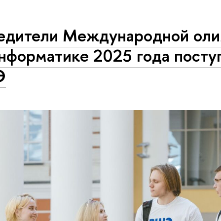
едители Международной ол
нформатике 2025 года посту
Э