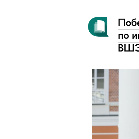
Поб
по и
ВШ