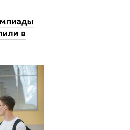
импиады
пили в