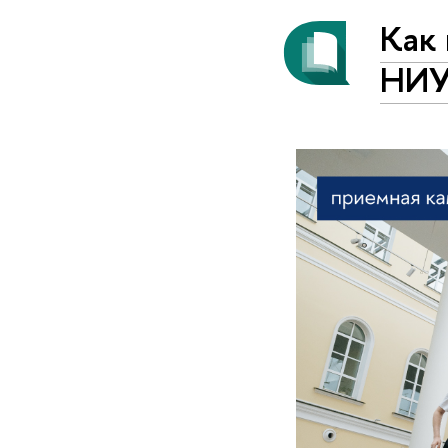
Как 
НИ