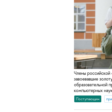
Члены российской
завоевавшие золот
образовательной п
компьютерных нау
Поступающим
при