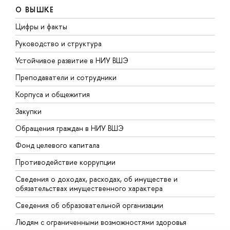
О ВЫШКЕ
Цифры и факты
Л
Руководство и структура
Д
Устойчивое развитие в НИУ ВШЭ
О
Преподаватели и сотрудники
П
Корпуса и общежития
В
Закупки
П
Обращения граждан в НИУ ВШЭ
А
Фонд целевого капитала
Д
Противодействие коррупции
Ц
Сведения о доходах, расходах, об имуществе и
Б
обязательствах имущественного характера
О
Сведения об образовательной организации
О
Людям с ограниченными возможностями здоровья