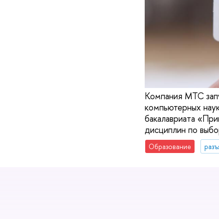
Компания МТС запу
компьютерных нау
бакалавриата «При
дисциплин по выбо
Образование
разъ