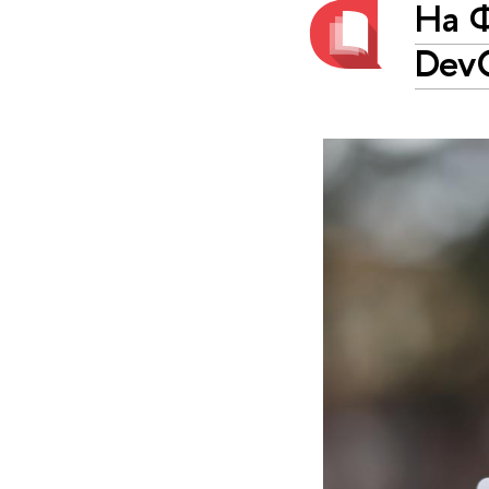
На 
Dev