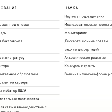
ЗОВАНИЕ
НАУКА
Научные подразделения
вская подготовка
Исследовательские проекты
иады
Мониторинги
в бакалавриат
Диссертационные советы
Защиты диссертаций
в магистратуру
Академическое развитие
нтура
Конкурсы и гранты
ительное образование
Внешние научно-информаци
развития карьеры
-инкубатор ВШЭ
вательные партнерства
ая связь и взаимодействие с
телями услуг