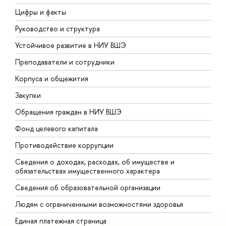
Цифры и факты
Л
Руководство и структура
Д
Устойчивое развитие в НИУ ВШЭ
О
Преподаватели и сотрудники
П
Корпуса и общежития
В
Закупки
П
Обращения граждан в НИУ ВШЭ
А
Фонд целевого капитала
Д
Противодействие коррупции
Ц
Сведения о доходах, расходах, об имуществе и
Б
обязательствах имущественного характера
О
Сведения об образовательной организации
О
Людям с ограниченными возможностями здоровья
Единая платежная страница