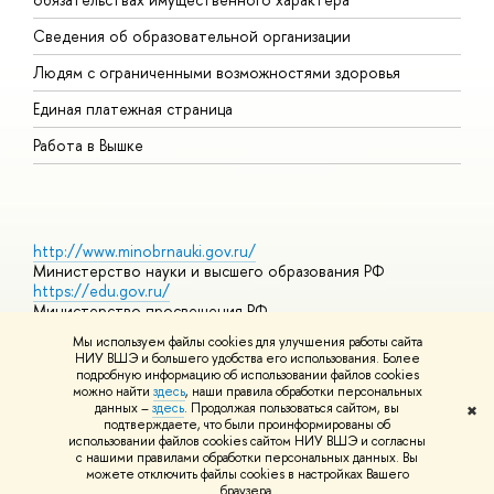
О
Сведения об образовательной организации
О
Людям с ограниченными возможностями здоровья
Единая платежная страница
Работа в Вышке
http://www.minobrnauki.gov.ru/
Министерство науки и высшего образования РФ
https://edu.gov.ru/
Министерство просвещения РФ
https://elearning.hse.ru/mooc
Мы используем файлы cookies для улучшения работы сайта
Массовые открытые онлайн-курсы
НИУ ВШЭ и большего удобства его использования. Более
подробную информацию об использовании файлов cookies
можно найти
здесь
, наши правила обработки персональных
данных –
здесь
. Продолжая пользоваться сайтом, вы
✖
© НИУ ВШЭ 1993–2026
Адреса и контакты
Условия
подтверждаете, что были проинформированы об
использования материалов
Политика конфиденциальности
Карта
использовании файлов cookies сайтом НИУ ВШЭ и согласны
сайта
с нашими правилами обработки персональных данных. Вы
Шрифты HSE Sans и HSE Slab разработаны в
Школе дизайна НИУ
можете отключить файлы cookies в настройках Вашего
ВШЭ
браузера.