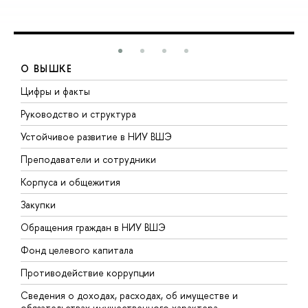
О ВЫШКЕ
Цифры и факты
Л
Руководство и структура
Д
Устойчивое развитие в НИУ ВШЭ
О
Преподаватели и сотрудники
П
Корпуса и общежития
В
Закупки
П
Обращения граждан в НИУ ВШЭ
А
Фонд целевого капитала
Д
Противодействие коррупции
Ц
Сведения о доходах, расходах, об имуществе и
Б
обязательствах имущественного характера