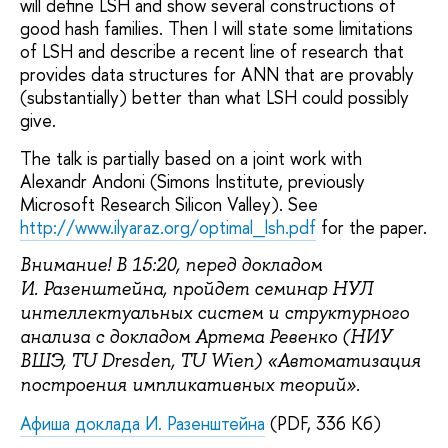
will define LSH and show several constructions of
good hash families. Then I will state some limitations
of LSH and describe a recent line of research that
provides data structures for ANN that are provably
(substantially) better than what LSH could possibly
give.
The talk is partially based on a joint work with
Alexandr Andoni (Simons Institute, previously
Microsoft Research Silicon Valley). See
http://www.ilyaraz.org/optimal_lsh.pdf
for the paper.
Внимание! В 15:20, перед докладом
И. Разенштейна, пройдет семинар НУЛ
интеллектуальных систем и структурного
анализа с докладом Артема Ревенко (НИУ
ВШЭ, TU Dresden, TU Wien) «Автоматизация
построения импликативных теорий».
Афиша доклада И. Разенштейна
(PDF, 336 Кб)