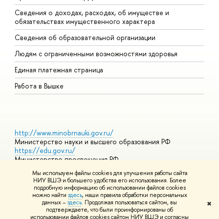
Сведения о доходах, расходах, об имуществе и
Б
обязательствах имущественного характера
О
Сведения об образовательной организации
О
Людям с ограниченными возможностями здоровья
Единая платежная страница
Работа в Вышке
http://www.minobrnauki.gov.ru/
Министерство науки и высшего образования РФ
https://edu.gov.ru/
Министерство просвещения РФ
https://elearning.hse.ru/mooc
Мы используем файлы cookies для улучшения работы сайта
Массовые открытые онлайн-курсы
НИУ ВШЭ и большего удобства его использования. Более
подробную информацию об использовании файлов cookies
можно найти
здесь
, наши правила обработки персональных
данных –
здесь
. Продолжая пользоваться сайтом, вы
✖
© НИУ ВШЭ 1993–2026
Адреса и контакты
Условия
подтверждаете, что были проинформированы об
использования материалов
Политика конфиденциальности
Карта
использовании файлов cookies сайтом НИУ ВШЭ и согласны