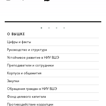
О ВЫШКЕ
Цифры и факты
Л
Руководство и структура
Д
Устойчивое развитие в НИУ ВШЭ
О
Преподаватели и сотрудники
П
Корпуса и общежития
В
Закупки
П
Обращения граждан в НИУ ВШЭ
А
Фонд целевого капитала
Д
Противодействие коррупции
Ц