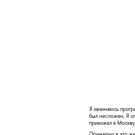
Я занимаюсь прогр
был несложен. Я о
приезжал в Москв
Примерно в это же