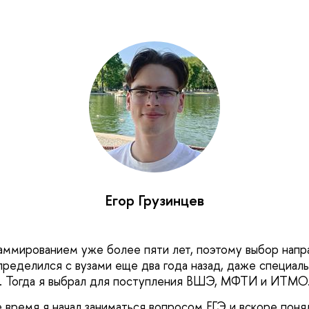
Егор Грузинцев
аммированием уже более пяти лет, поэтому выбор напр
пределился с вузами еще два года назад, даже специаль
у. Тогда я выбрал для поступления ВШЭ, МФТИ и ИТМО
 время я начал заниматься вопросом ЕГЭ и вскоре понял