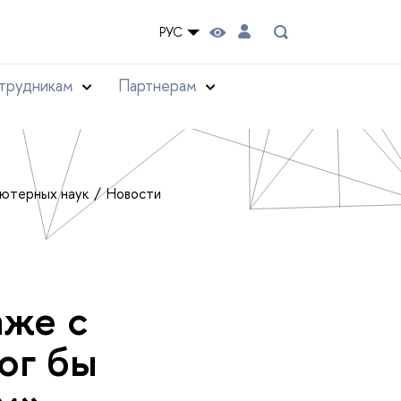
РУС
трудникам
Партнерам
ьютерных наук
Новости
аже с
ог бы