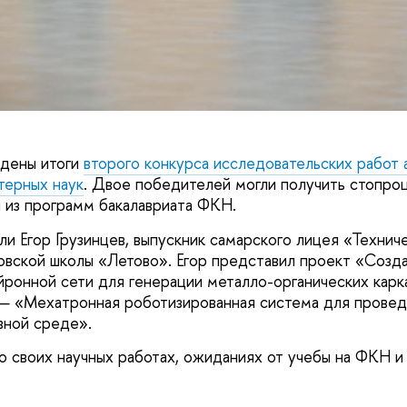
едены итоги
второго конкурса исследовательских работ
терных наук
. Двое победителей могли получить стопро
 из программ бакалавриата ФКН.
ли Егор Грузинцев, выпускник самарского лицея «Технич
овской школы «Летово». Егор представил проект «Созд
йронной сети для генерации металло-органических карк
— «Мехатронная роботизированная система для провед
вной среде».
о своих научных работах, ожиданиях от учебы на ФКН и 