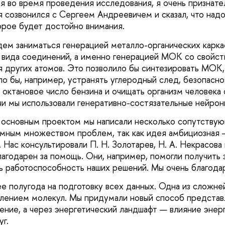
 во время проведения исследования, я очень признател
я созвонился с Сергеем Андреевичем и сказал, что над
орое будет достойно внимания.
дем заниматься генерацией металло-органических кар
 вида соединений, а именно генерацией МОК со свойст
я других атомов. Это позволило бы синтезировать МОК
о бы, например, устранять углеродный след, безопасно
 октановое число бензина и очищать организм человека 
чи мы использовали генеративно-состязательные нейрон
 основным проектом мы написали несколько сопутствую
омным множеством проблем, так как идея амбициозная 
 Нас консультировали П. Н. Золотарев, Н. А. Некрасова 
лагодарен за помощь. Они, например, помогли получить 
ь работоспособность наших решений. Мы очень благода
е полугода на подготовку всех данных. Одна из сложн
влением молекул. Мы придумали новый способ представ
ение, а через энергетический ландшафт — влияние энер
г.