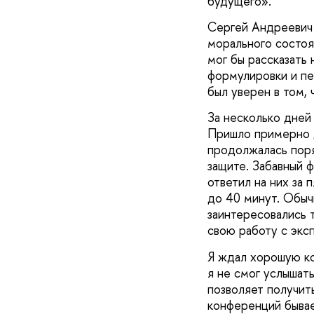
будущего».
Сергей Андреевич 
морального состоя
мог бы рассказать
формулировки и пе
был уверен в том,
За несколько дней
Пришло примерно д
продолжалась поря
защите. Забавный ф
ответил на них за 
до 40 минут. Обыч
заинтересовались 
свою работу с экс
Я ждал хорошую ко
я не смог услышат
позволяет получит
конференций бывае