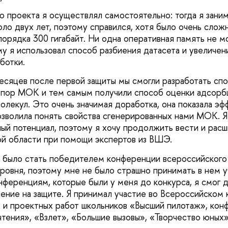
 проекта я осуществлял самостоятельно: тогда я зани
ло двух лет, поэтому справился, хотя было очень слож
порядка 300 гигабайт. Ни одна оперативная память не мо
му я использовал способ разбиения датасета и увеличен
ботки.
есяцев после первой защиты мы смогли разработать сп
 пор МОК и тем самым получили способ оценки адсорб
олекул. Это очень значимая доработка, она показала эф
озволила понять свойства сгенерированных нами МОК. Я 
ый потенциал, поэтому я хочу продолжить вести и расш
ой области при помощи экспертов из ВШЭ.
 было стать победителем конференции всероссийского
овня, поэтому мне не было страшно принимать в нем у
нференциям, которые были у меня до конкурса, я смог 
ление на защите. Я принимал участие во Всероссийском
 и проектных работ школьников «Высший пилотаж», кон
тения», «Взлет», «Большие вызовы», «Творчество юных