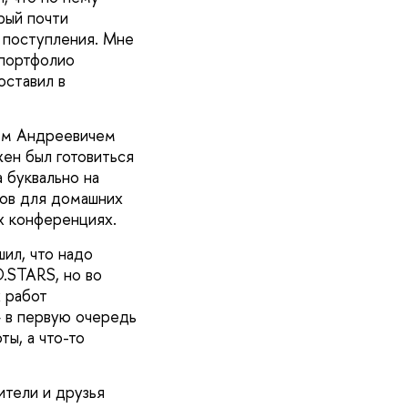
рый почти
ы поступления. Мне
 портфолио
оставил в
ем Андреевичем
ен был готовиться
а буквально на
тов для домашних
ых конференциях.
шил, что надо
O.STARS, но во
х работ
— в первую очередь
ы, а что-то
тели и друзья