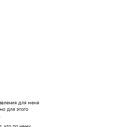
авления для меня
но для этого
.
, что по нему