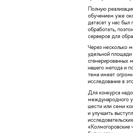
Полную реализацию
обучением уже око
датасет у нас был 
обработать, поэто
серверов для обра
Через несколько м
удельной площади
сгенерированных м
нашего метода и п
тема имеет огромн
исследование в эт
Для конкурса надо
международного ур
шести или семи ко
и улучшить выступ
исследовательских
«Колмогоровские ч