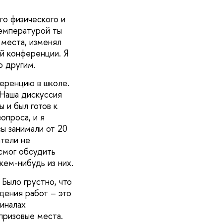
го физического и
температурой ты
 места, изменял
й конференции. Я
ю другим.
еренцию в школе.
 Наша дискуссия
 и был готов к
опроса, и я
сы занимали от 20
атели не
 смог обсудить
кем-нибудь из них.
Было грустно, что
дения работ – это
финалах
призовые места.