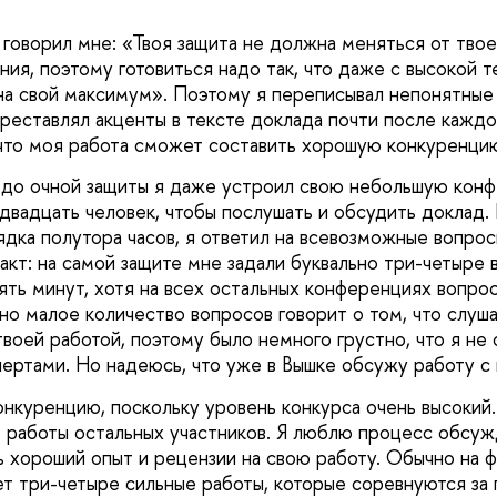
говорил мне: «Твоя защита не должна меняться от твое
ния, поэтому готовиться надо так, что даже с высокой 
 на свой максимум». Поэтому я переписывал непонятные
реставлял акценты в тексте доклада почти после каждо
 что моя работа сможет составить хорошую конкуренци
 до очной защиты я даже устроил свою небольшую конф
вадцать человек, чтобы послушать и обсудить доклад.
дка полутора часов, я ответил на всевозможные вопросы
акт: на самой защите мне задали буквально три-четыре в
пять минут, хотя на всех остальных конференциях вопро
но малое количество вопросов говорит о том, что слуш
твоей работой, поэтому было немного грустно, что я не
пертами. Но надеюсь, что уже в Вышке обсужу работу с 
нкуренцию, поскольку уровень конкурса очень высокий. 
ь работы остальных участников. Я люблю процесс обсуж
ь хороший опыт и рецензии на свою работу. Обычно на 
т три-четыре сильные работы, которые соревнуются за 