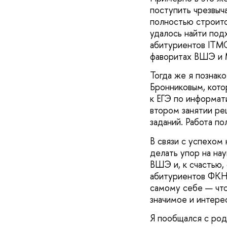
поступить чрезвыч
полностью строитс
удалось найти под
абитуриентов ITMO
фаворитах ВШЭ и М
Тогда же я позна
Бронниковым, кото
к ЕГЭ по информати
втором занятии ре
заданий. Работа по
В связи с успехом 
делать упор на на
ВШЭ и, к счастью,
абитуриентов ФКН.
самому себе — что
значимое и интере
Я пообщался с род