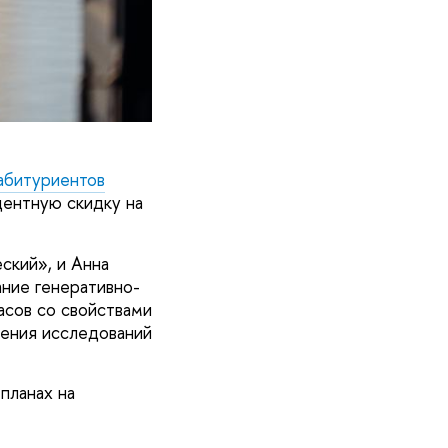
 абитуриентов
центную скидку на
еский», и Анна
ание генеративно-
асов со свойствами
ения исследований
планах на