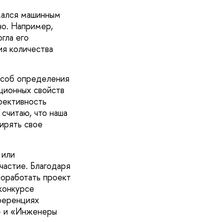
мался машинным
но. Например,
гла его
ия количества
особ определения
ционных свойств
фективность
считаю, что наша
ирять свое
 или
частие. Благодаря
доработать проект
 конкурсе
ференциях
» и «Инженеры