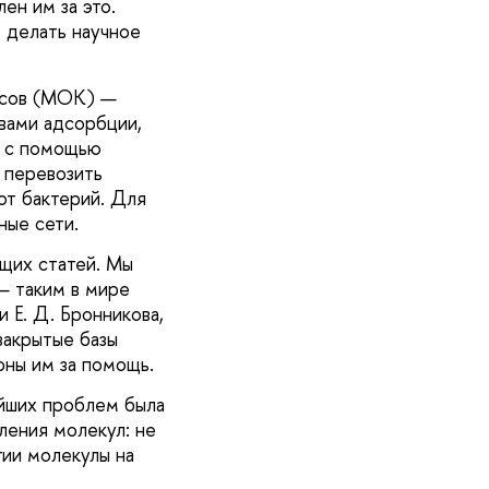
ен им за это.
о делать научное
касов (МОК) —
вами адсорбции,
, с помощью
 перевозить
от бактерий. Для
ные сети.
щих статей. Мы
— таким в мире
и Е. Д. Бронникова,
закрытые базы
рны им за помощь.
ейших проблем была
ления молекул: не
гии молекулы на