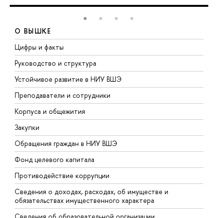
О ВЫШКЕ
Цифры и факты
Л
Руководство и структура
Д
Устойчивое развитие в НИУ ВШЭ
О
Преподаватели и сотрудники
П
Корпуса и общежития
В
Закупки
П
Обращения граждан в НИУ ВШЭ
А
Фонд целевого капитала
Д
Противодействие коррупции
Ц
Сведения о доходах, расходах, об имуществе и
Б
обязательствах имущественного характера
О
Сведения об образовательной организации