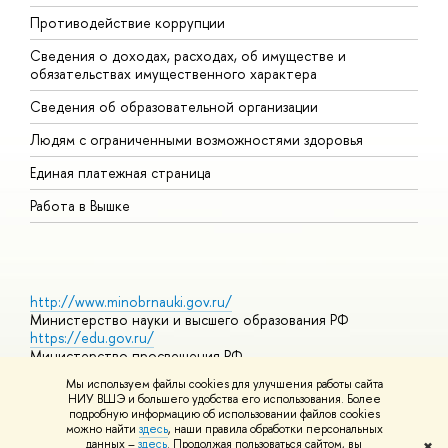
Противодействие коррупции
Ц
Сведения о доходах, расходах, об имуществе и
Б
обязательствах имущественного характера
О
Сведения об образовательной организации
О
Людям с ограниченными возможностями здоровья
Единая платежная страница
Работа в Вышке
http://www.minobrnauki.gov.ru/
Министерство науки и высшего образования РФ
https://edu.gov.ru/
Министерство просвещения РФ
https://elearning.hse.ru/mooc
Мы используем файлы cookies для улучшения работы сайта
Массовые открытые онлайн-курсы
НИУ ВШЭ и большего удобства его использования. Более
подробную информацию об использовании файлов cookies
можно найти
здесь
, наши правила обработки персональных
данных –
здесь
. Продолжая пользоваться сайтом, вы
✖