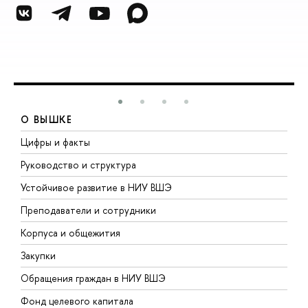
О ВЫШКЕ
Цифры и факты
Л
Руководство и структура
Д
Устойчивое развитие в НИУ ВШЭ
О
Преподаватели и сотрудники
П
Корпуса и общежития
В
Закупки
П
Обращения граждан в НИУ ВШЭ
А
Фонд целевого капитала
Д