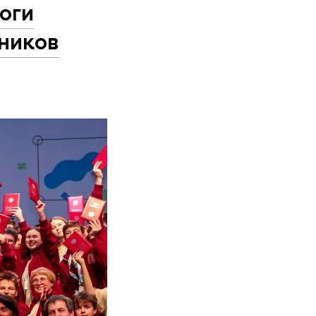
оги
ников