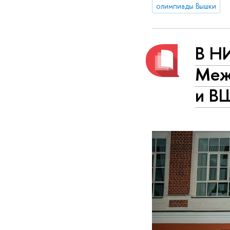
олимпиады Вышки
В Н
Меж
и В