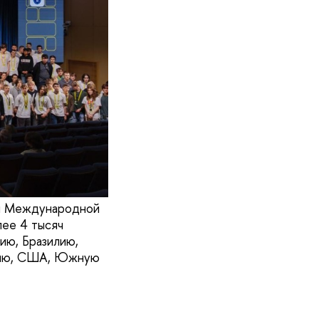
ой Международной
лее 4 тысяч
ию, Бразилию,
ерию, США, Южную