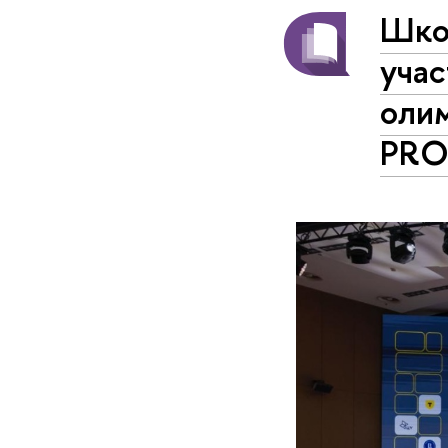
Шко
уча
оли
PR