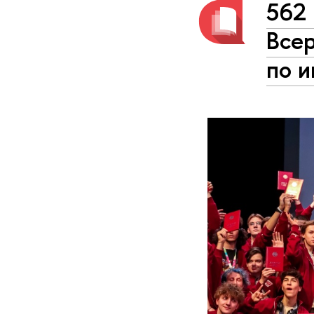
562 
Все
по 