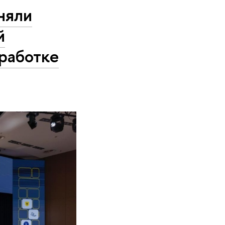
няли
й
работке