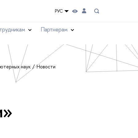
РУС
трудникам
Партнерам
ьютерных наук
Новости
и»