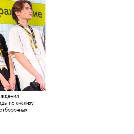
аждения
ды по анализу
 отборочных