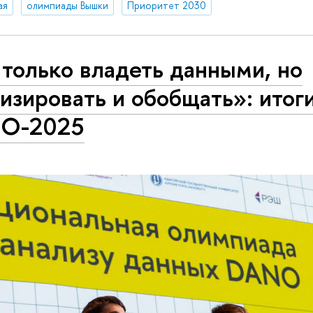
ая
олимпиады Вышки
Приоритет 2030
только владеть данными, но
изировать и обобщать»: итог
O-2025