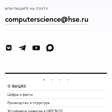
ИЛИ ПИШИТЕ НА ПОЧТУ
computerscience@hse.ru
О ВЫШКЕ
Цифры и факты
Л
Руководство и структура
Д
Устойчивое развитие в НИУ ВШЭ
О