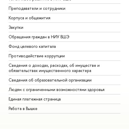
Преподаватели и сотрудники
П
Корпуса и общежития
В
Закупки
П
Обращения граждан в НИУ ВШЭ
А
Фонд целевого капитала
Д
Противодействие коррупции
Ц
Сведения о доходах, расходах, об имуществе и
Б
обязательствах имущественного характера
О
Сведения об образовательной организации
О
Людям с ограниченными возможностями здоровья
Единая платежная страница
Работа в Вышке