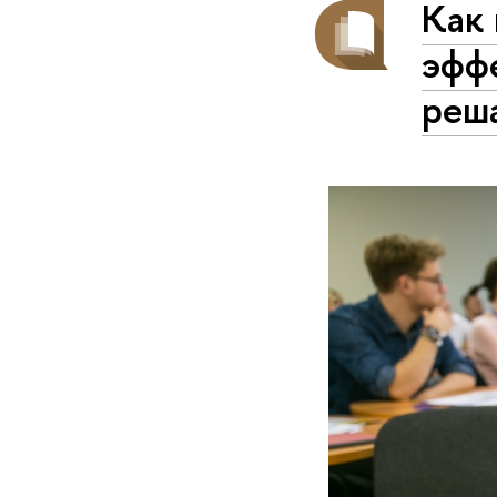
Как
эфф
реша