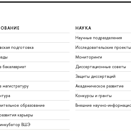
ЗОВАНИЕ
НАУКА
Научные подразделения
вская подготовка
Исследовательские проекты
иады
Мониторинги
в бакалавриат
Диссертационные советы
Защиты диссертаций
в магистратуру
Академическое развитие
нтура
Конкурсы и гранты
ительное образование
Внешние научно-информаци
развития карьеры
-инкубатор ВШЭ