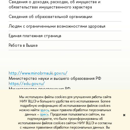
Сведения о доходах, расходах, об имуществе и
Б
обязательствах имущественного характера
О
Сведения об образовательной организации
О
Людям с ограниченными возможностями здоровья
Единая платежная страница
Работа в Вышке
http://www.minobrnauki.gov.ru/
Министерство науки и высшего образования РФ
https://edu.gov.ru/
Министерство просвещения РФ
https://elearning.hse.ru/mooc
Мы используем файлы cookies для улучшения работы сайта
Массовые открытые онлайн-курсы
НИУ ВШЭ и большего удобства его использования. Более
подробную информацию об использовании файлов cookies
можно найти
здесь
, наши правила обработки персональных
данных –
здесь
. Продолжая пользоваться сайтом, вы
✖
© НИУ ВШЭ 1993–2026
Адреса и контакты
Условия
подтверждаете, что были проинформированы об
использования материалов
Политика конфиденциальности
Карта
использовании файлов cookies сайтом НИУ ВШЭ и согласны
сайта
с нашими правилами обработки персональных данных. Вы