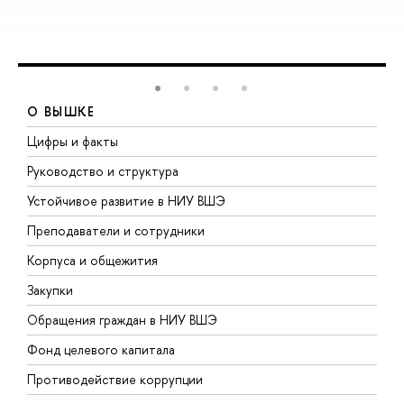
О ВЫШКЕ
Цифры и факты
Л
Руководство и структура
Д
Устойчивое развитие в НИУ ВШЭ
О
Преподаватели и сотрудники
П
Корпуса и общежития
В
Закупки
П
Обращения граждан в НИУ ВШЭ
А
Фонд целевого капитала
Д
Противодействие коррупции
Ц