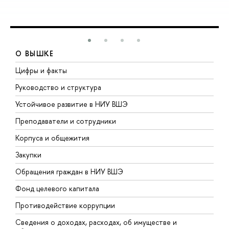
О ВЫШКЕ
Цифры и факты
Л
Руководство и структура
Д
Устойчивое развитие в НИУ ВШЭ
О
Преподаватели и сотрудники
П
Корпуса и общежития
В
Закупки
П
Обращения граждан в НИУ ВШЭ
А
Фонд целевого капитала
Д
Противодействие коррупции
Ц
Сведения о доходах, расходах, об имуществе и
Б