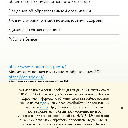
обязательствах имущественного характера
О
Сведения об образовательной организации
О
Людям с ограниченными возможностями здоровья
Единая платежная страница
Работа в Вышке
http://www.minobrnauki.gov.ru/
Министерство науки и высшего образования РФ
https://edu.gov.ru/
Министерство просвещения РФ
https://elearning.hse.ru/mooc
Мы используем файлы cookies для улучшения работы сайта
Массовые открытые онлайн-курсы
НИУ ВШЭ и большего удобства его использования. Более
подробную информацию об использовании файлов cookies
можно найти
здесь
, наши правила обработки персональных
данных –
здесь
. Продолжая пользоваться сайтом, вы
✖
© НИУ ВШЭ 1993–2026
Адреса и контакты
Условия
подтверждаете, что были проинформированы об
использования материалов
Политика конфиденциальности
Карта
использовании файлов cookies сайтом НИУ ВШЭ и согласны
сайта
с нашими правилами обработки персональных данных. Вы
Шрифты HSE Sans и HSE Slab разработаны в
Школе дизайна НИУ
можете отключить файлы cookies в настройках Вашего
ВШЭ