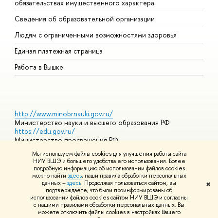
обязательствах имущественного характера
О
Сведения об образовательной организации
О
Людям с ограниченными возможностями здоровья
Единая платежная страница
Работа в Вышке
http://www.minobrnauki.gov.ru/
Министерство науки и высшего образования РФ
https://edu.gov.ru/
Министерство просвещения РФ
https://elearning.hse.ru/mooc
Мы используем файлы cookies для улучшения работы сайта
Массовые открытые онлайн-курсы
НИУ ВШЭ и большего удобства его использования. Более
подробную информацию об использовании файлов cookies
можно найти
здесь
, наши правила обработки персональных
данных –
здесь
. Продолжая пользоваться сайтом, вы
✖
© НИУ ВШЭ 1993–2026
Адреса и контакты
Условия
подтверждаете, что были проинформированы об
использования материалов
Политика конфиденциальности
Карта
использовании файлов cookies сайтом НИУ ВШЭ и согласны
сайта
с нашими правилами обработки персональных данных. Вы
Шрифты HSE Sans и HSE Slab разработаны в
Школе дизайна НИУ
можете отключить файлы cookies в настройках Вашего
ВШЭ