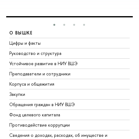
О ВЫШКЕ
Цифры и факты
Л
Руководство и структура
Д
Устойчивое развитие в НИУ ВШЭ
О
Преподаватели и сотрудники
П
Корпуса и общежития
В
Закупки
П
Обращения граждан в НИУ ВШЭ
А
Фонд целевого капитала
Д
Противодействие коррупции
Ц
Сведения о доходах, расходах, об имуществе и
Б