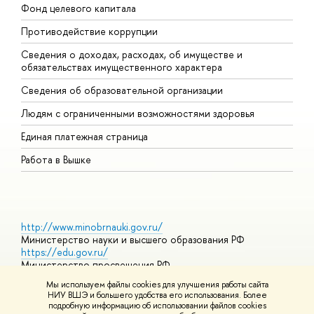
Фонд целевого капитала
Д
Противодействие коррупции
Ц
Сведения о доходах, расходах, об имуществе и
Б
обязательствах имущественного характера
О
Сведения об образовательной организации
О
Людям с ограниченными возможностями здоровья
Единая платежная страница
Работа в Вышке
http://www.minobrnauki.gov.ru/
Министерство науки и высшего образования РФ
https://edu.gov.ru/
Министерство просвещения РФ
https://elearning.hse.ru/mooc
Мы используем файлы cookies для улучшения работы сайта
Массовые открытые онлайн-курсы
НИУ ВШЭ и большего удобства его использования. Более
подробную информацию об использовании файлов cookies