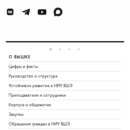
О ВЫШКЕ
Цифры и факты
Л
Руководство и структура
Д
Устойчивое развитие в НИУ ВШЭ
О
Преподаватели и сотрудники
П
Корпуса и общежития
В
Закупки
П
Обращения граждан в НИУ ВШЭ
А