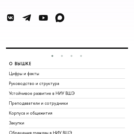
О ВЫШКЕ
Цифры и факты
Л
Руководство и структура
Д
Устойчивое развитие в НИУ ВШЭ
О
Преподаватели и сотрудники
П
Корпуса и общежития
В
Закупки
П
Обращения граждан в НИУ ВШЭ
А