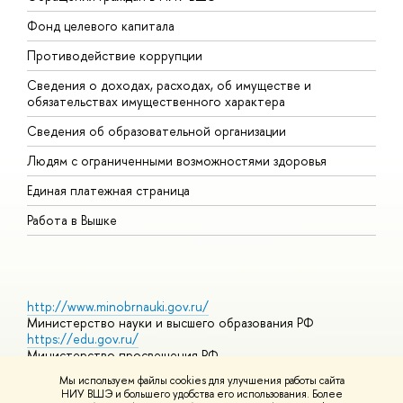
Фонд целевого капитала
Д
Противодействие коррупции
Ц
Сведения о доходах, расходах, об имуществе и
Б
обязательствах имущественного характера
О
Сведения об образовательной организации
О
Людям с ограниченными возможностями здоровья
Единая платежная страница
Работа в Вышке
http://www.minobrnauki.gov.ru/
Министерство науки и высшего образования РФ
https://edu.gov.ru/
Министерство просвещения РФ
https://elearning.hse.ru/mooc
Мы используем файлы cookies для улучшения работы сайта
Массовые открытые онлайн-курсы
НИУ ВШЭ и большего удобства его использования. Более