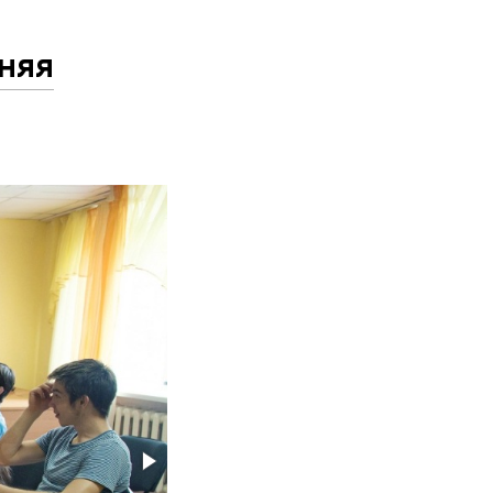
е
няя