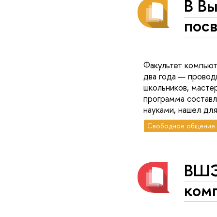
В Вы
пос
Факультет компьют
два года — провод
школьников, масте
программа составл
науками, нашел дл
Свободное общение
ВШЭ
ком