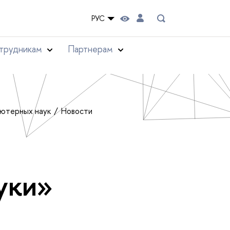
РУС
трудникам
Партнерам
ьютерных наук
Новости
уки»