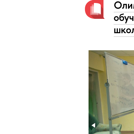
Оли
обу
шко