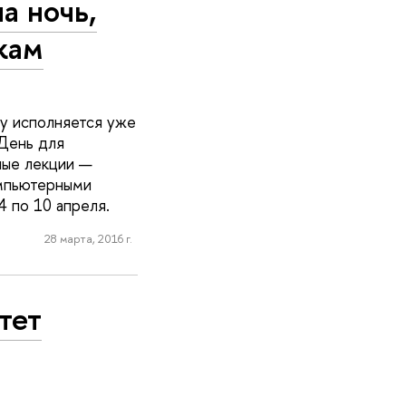
а ночь,
кам
му исполняется уже
 День для
ные лекции —
омпьютерными
4 по 10 апреля.
28 марта, 2016 г.
тет