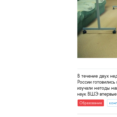
В течение двух не
России готовились
изучали методы ма
наук ВШЭ впервые
Образование
ком