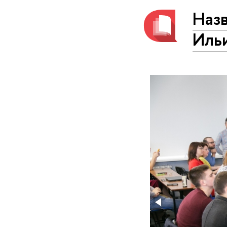
Наз
Ильи