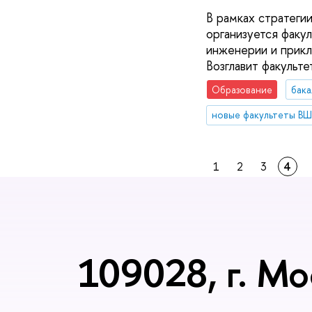
В рамках стратеги
организуется факу
инженерии и прикл
Возглавит факульт
Образование
бака
новые факультеты В
1
2
3
4
109028, г. Мо