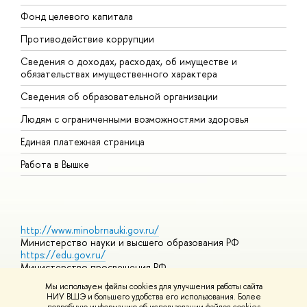
Фонд целевого капитала
Д
Противодействие коррупции
Ц
Сведения о доходах, расходах, об имуществе и
Б
обязательствах имущественного характера
О
Сведения об образовательной организации
О
Людям с ограниченными возможностями здоровья
Единая платежная страница
Работа в Вышке
http://www.minobrnauki.gov.ru/
Министерство науки и высшего образования РФ
https://edu.gov.ru/
Министерство просвещения РФ
https://elearning.hse.ru/mooc
Мы используем файлы cookies для улучшения работы сайта
Массовые открытые онлайн-курсы
НИУ ВШЭ и большего удобства его использования. Более