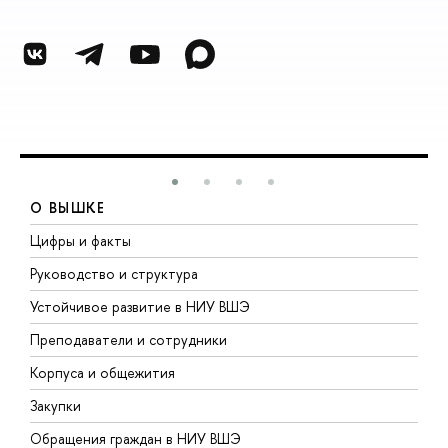
О ВЫШКЕ
Цифры и факты
Л
Руководство и структура
Д
Устойчивое развитие в НИУ ВШЭ
О
Преподаватели и сотрудники
П
Корпуса и общежития
В
Закупки
П
Обращения граждан в НИУ ВШЭ
А