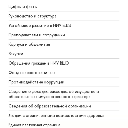
Цифры и факты
Л
Руководство и структура
Д
Устойчивое развитие в НИУ ВШЭ
О
Преподаватели и сотрудники
П
Корпуса и общежития
В
Закупки
П
Обращения граждан в НИУ ВШЭ
А
Фонд целевого капитала
Д
Противодействие коррупции
Ц
Сведения о доходах, расходах, об имуществе и
Б
обязательствах имущественного характера
О
Сведения об образовательной организации
О
Людям с ограниченными возможностями здоровья
Единая платежная страница