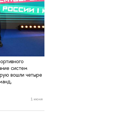
портивного
ание систем
орую вошли четыре
манд,
1 июня