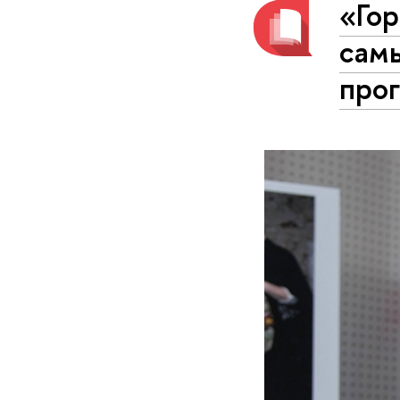
«Го
сам
про