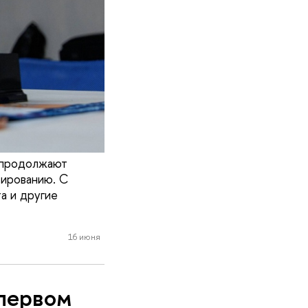
 продолжают
мированию. С
а и другие
16 июня
первом