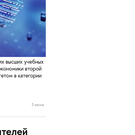
их высших учебных
 экономики второй
тетом в категории
3 июня
ителей