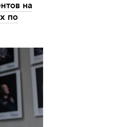
нтов на
х по