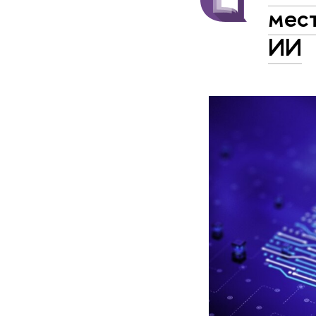
мест
ИИ