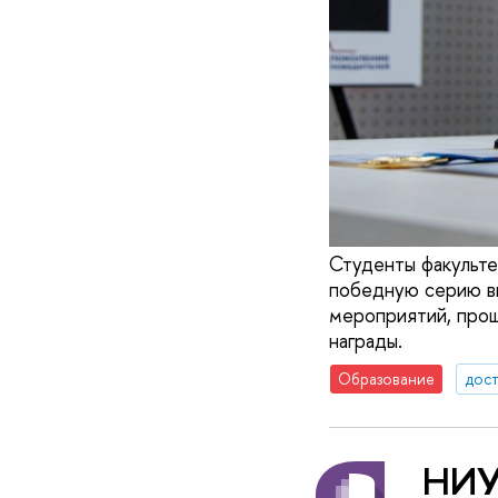
Студенты факульт
победную серию в
мероприятий, прош
награды.
Образование
дос
НИУ