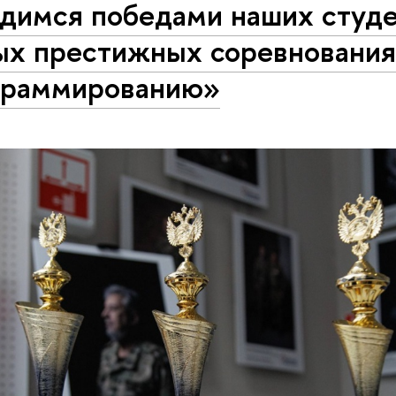
рдимся победами наших студе
ых престижных соревнования
граммированию»