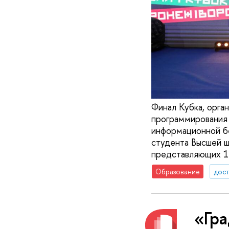
Финал Кубка, орга
программирования
информационной б
студента Высшей ш
представляющих 12
Образование
дос
«Гра