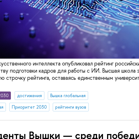
кусственного интеллекта опубликовал рейтинг российск
ству подготовки кадров для работы с ИИ. Высшая школа
ую строчку рейтинга, оставаясь единственным универси
2030
достижения
Вышка глобальная
ая
Приоритет 2030
рейтинги вузов
денты Вышки — среди побед