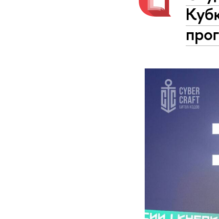
Кубк
про