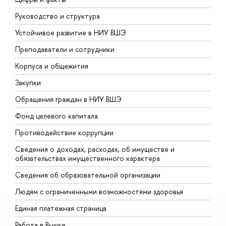
Руководство и структура
Д
Устойчивое развитие в НИУ ВШЭ
О
Преподаватели и сотрудники
П
Корпуса и общежития
В
Закупки
П
Обращения граждан в НИУ ВШЭ
А
Фонд целевого капитала
Д
Противодействие коррупции
Ц
Сведения о доходах, расходах, об имуществе и
Б
обязательствах имущественного характера
О
Сведения об образовательной организации
О
Людям с ограниченными возможностями здоровья
Единая платежная страница
Работа в Вышке